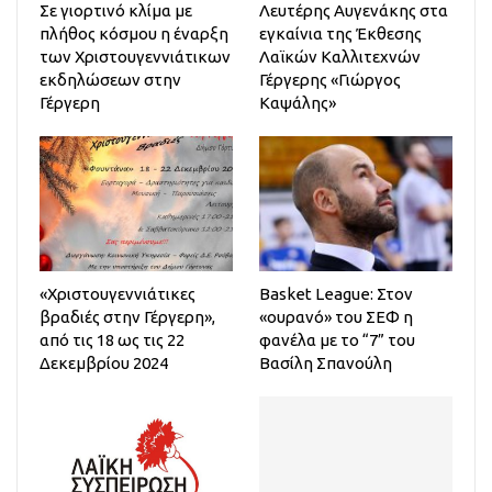
Σε γιορτινό κλίμα με
Λευτέρης Αυγενάκης στα
πλήθος κόσμου η έναρξη
εγκαίνια της Έκθεσης
των Χριστουγεννιάτικων
Λαϊκών Καλλιτεχνών
εκδηλώσεων στην
Γέργερης «Γιώργος
Γέργερη
Καψάλης»
«Χριστουγεννιάτικες
Basket League: Στον
βραδιές στην Γέργερη»,
«ουρανό» του ΣΕΦ η
από τις 18 ως τις 22
φανέλα με το “7” του
Δεκεμβρίου 2024
Βασίλη Σπανούλη