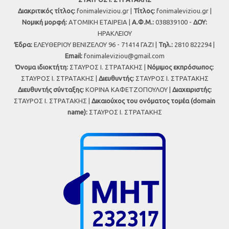
Διακριτικός τίτλος:
fonimaleviziou.gr |
Τίτλος:
fonimaleviziou.gr |
Νομική μορφή:
ΑΤΟΜΙΚΗ ΕΤΑΙΡΕΙΑ |
Α.Φ.Μ.:
038839100 -
ΔΟΥ:
ΗΡΑΚΛΕΙΟΥ
Έδρα:
ΕΛΕΥΘΕΡΙΟΥ ΒΕΝΙΖΕΛΟΥ 96 - 71414 ΓΑΖΙ |
Τηλ.:
2810 822294 |
Εmail:
fonimaleviziou@gmail.com
Όνομα ιδιοκτήτη:
ΣΤΑΥΡΟΣ Ι. ΣΤΡΑΤΑΚΗΣ |
Νόμιμος εκπρόσωπος:
ΣΤΑΥΡΟΣ Ι. ΣΤΡΑΤΑΚΗΣ |
Διευθυντής:
ΣΤΑΥΡΟΣ Ι. ΣΤΡΑΤΑΚΗΣ
Διευθυντής σύνταξης:
ΚΟΡΙΝΑ ΚΑΦΕΤΖΟΠΟΥΛΟΥ |
Διαχειριστής:
ΣΤΑΥΡΟΣ Ι. ΣΤΡΑΤΑΚΗΣ |
Δικαιούχος του ονόματος τομέα (domain
name):
ΣΤΑΥΡΟΣ Ι. ΣΤΡΑΤΑΚΗΣ