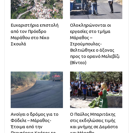
Ευχαριστήρια επιστολή
Ολοκληρώνονται οι
από τον Πρόεδρο
εργασίες στο τμήμα
Μαράθου στο Νίκο
Μάραθος –
Σκουλά
Στρούμπουλας-
Βελτιώθηκε ο άξονας
προς το ορεινό Μαλεβίζι
(Βίντεο)
Ανοίγει ο δρόμος για το
Ο Παύλος Μπαριτάκης
Φόδελε – Μάραθος-
στις εκδηλώσεις τιμής
Έτοιμα από την
και μνήμης σε Δαμάστα
Περιφέρεια Κρήτης τα
και Μάραθο