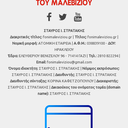
ΣΤΑΥΡΟΣ Ι. ΣΤΡΑΤΑΚΗΣ
Διακριτικός τίτλος:
fonimaleviziou.gr |
Τίτλος:
fonimaleviziou.gr |
Νομική μορφή:
ΑΤΟΜΙΚΗ ΕΤΑΙΡΕΙΑ |
Α.Φ.Μ.:
038839100 -
ΔΟΥ:
ΗΡΑΚΛΕΙΟΥ
Έδρα:
ΕΛΕΥΘΕΡΙΟΥ ΒΕΝΙΖΕΛΟΥ 96 - 71414 ΓΑΖΙ |
Τηλ.:
2810 822294 |
Εmail:
fonimaleviziou@gmail.com
Όνομα ιδιοκτήτη:
ΣΤΑΥΡΟΣ Ι. ΣΤΡΑΤΑΚΗΣ |
Νόμιμος εκπρόσωπος:
ΣΤΑΥΡΟΣ Ι. ΣΤΡΑΤΑΚΗΣ |
Διευθυντής:
ΣΤΑΥΡΟΣ Ι. ΣΤΡΑΤΑΚΗΣ
Διευθυντής σύνταξης:
ΚΟΡΙΝΑ ΚΑΦΕΤΖΟΠΟΥΛΟΥ |
Διαχειριστής:
ΣΤΑΥΡΟΣ Ι. ΣΤΡΑΤΑΚΗΣ |
Δικαιούχος του ονόματος τομέα (domain
name):
ΣΤΑΥΡΟΣ Ι. ΣΤΡΑΤΑΚΗΣ