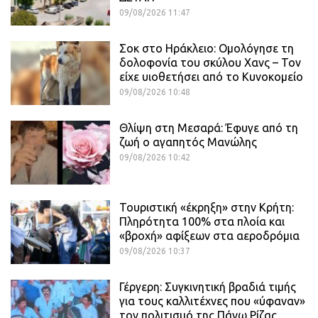
09/08/2026 11:47
Σοκ στο Ηράκλειο: Ομολόγησε τη
δολοφονία του σκύλου Χανς – Τον
είχε υιοθετήσει από το Κυνοκομείο
09/08/2026 10:48
Θλίψη στη Μεσαρά: Έφυγε από τη
ζωή ο αγαπητός Μανώλης
09/08/2026 10:42
Τουριστική «έκρηξη» στην Κρήτη:
Πληρότητα 100% στα πλοία και
«βροχή» αφίξεων στα αεροδρόμια
09/08/2026 10:37
Γέργερη: Συγκινητική βραδιά τιμής
για τους καλλιτέχνες που «ύφαναν»
τον πολιτισμό της Πάνω Ρίζας