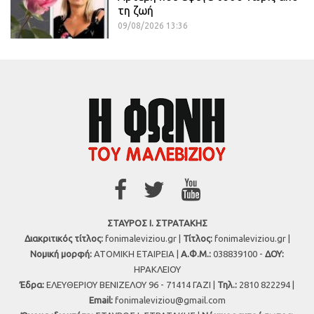
τη ζωή
09/08/2026 13:36
ΣΤΑΥΡΟΣ Ι. ΣΤΡΑΤΑΚΗΣ
Διακριτικός τίτλος:
fonimaleviziou.gr |
Τίτλος:
fonimaleviziou.gr |
Νομική μορφή:
ΑΤΟΜΙΚΗ ΕΤΑΙΡΕΙΑ |
Α.Φ.Μ.:
038839100 -
ΔΟΥ:
ΗΡΑΚΛΕΙΟΥ
Έδρα:
ΕΛΕΥΘΕΡΙΟΥ ΒΕΝΙΖΕΛΟΥ 96 - 71414 ΓΑΖΙ |
Τηλ.:
2810 822294 |
Εmail:
fonimaleviziou@gmail.com