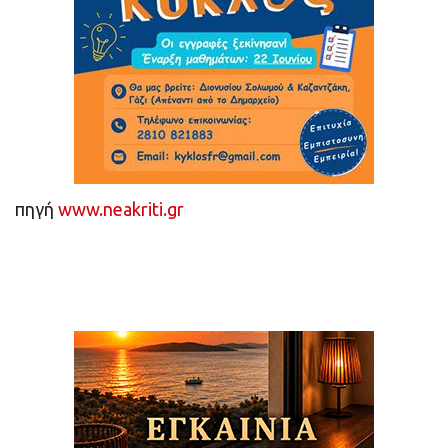
πηγή
www.neakriti.gr