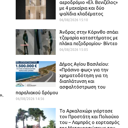
αεροδρόμιο «Ελ. Βενιζέλος»
με 4 μαχαίρια και δύο
ψαλίδια κλαδέματος
06/08/2026 15:10
Άνδρας στην Κόρινθο σπάει
τζαμαρία καταστήματος με
πλάκα πεζοδρομίου- Βίντεο
06/08/2026 15:05
Δήμος Αγίου Βασιλείου:
«Πράσινο φως» για την
χρηματοδότηση για τη
διαπλάτυνση και
ασφαλτόστρωση του
παραλιακού δρόμου
».
06/08/2026 14:56
Το Αρκαλοχώρι γιόρτασε
ο
τον Προστάτη και Πολιούχο
του – Λαμπρός ο εορτασμός
της Μεταμορφώσεως του