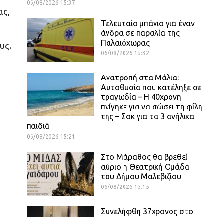
06/08/2026 15:37
ας,
Τελευταίο μπάνιο για έναν
άνδρα σε παραλία της
Παλαιόχωρας
υς.
06/08/2026 15:32
Ανατροπή στα Μάλια:
Αυτοθυσία που κατέληξε σε
τραγωδία – Η 40χρονη
πνίγηκε για να σώσει τη φίλη
της – Σοκ για τα 3 ανήλικα
παιδιά
06/08/2026 15:21
Στο Μάραθος θα βρεθεί
αύριο η Θεατρική Ομάδα
του Δήμου Μαλεβιζίου
06/08/2026 15:15
Συνελήφθη 37χρονος στο