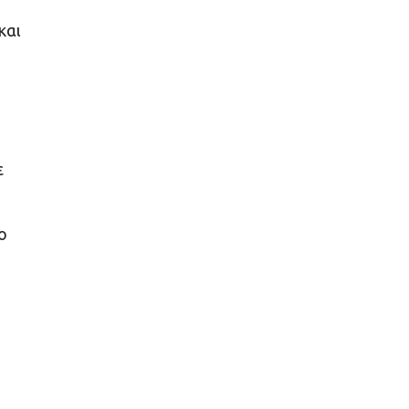
και
ε
ο