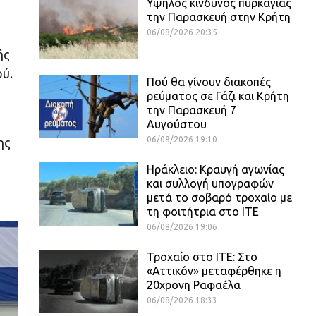
Υψηλός κίνδυνος πυρκαγιάς
την Παρασκευή στην Κρήτη
06/08/2026 20:35
ής
ού.
Πού θα γίνουν διακοπές
ρεύματος σε Γάζι και Κρήτη
την Παρασκευή 7
Αυγούστου
06/08/2026 19:10
ης
Ηράκλειο: Κραυγή αγωνίας
και συλλογή υπογραφών
μετά το σοβαρό τροχαίο με
τη φοιτήτρια στο ΙΤΕ
06/08/2026 19:06
Τροχαίο στο ΙΤΕ: Στο
«Αττικόν» μεταφέρθηκε η
20χρονη Ραφαέλα
06/08/2026 18:33