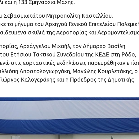
 και η 133 Σμηναρχία Μάχης.
υ Σεβασμιωτάτου Μητροπολίτη Καστελλίου,
κε το μήνυμα του Αρχηγού Γενικού Επιτελείου Πολεμικ
παιδευμένα σκυλιά της Αεροπορίας και Αερομοντελισμ
πορίας, Αρχάγγελου Μιχαήλ, τον Δήμαρχο Βασίλη
 του Ετήσιου Τακτικού Συνεδρίου της ΚΕΔΕ στη Ρόδο,
νώ στις εορταστικές εκδηλώσεις παρευρέθηκαν επίσ
 Καλλιόπη Αποστολογιωργάκη, Μανώλης Κουρλετάκης, ο
Γιώργος Καλογεράκης και η Πρόεδρος της Δημοτικής