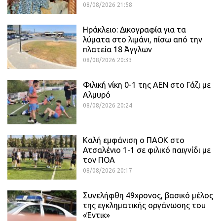
08/08/2026 21:58
Ηράκλειο: Δικογραφία για τα
λύματα στο λιμάνι, πίσω από την
πλατεία 18 Άγγλων
08/08/2026 20:33
Φιλική νίκη 0-1 της ΑΕΝ στο Γάζι με
Αλμυρό
08/08/2026 20:24
Καλή εμφάνιση ο ΠΑΟΚ στο
Ατσαλένιο 1-1 σε φιλικό παιγνίδι με
τον ΠΟΑ
08/08/2026 20:17
Συνελήφθη 49χρονος, βασικό μέλος
της εγκληματικής οργάνωσης του
«Έντικ»