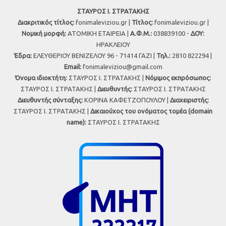
ΣΤΑΥΡΟΣ Ι. ΣΤΡΑΤΑΚΗΣ
Διακριτικός τίτλος:
fonimaleviziou.gr |
Τίτλος:
fonimaleviziou.gr |
Νομική μορφή:
ΑΤΟΜΙΚΗ ΕΤΑΙΡΕΙΑ |
Α.Φ.Μ.:
038839100 -
ΔΟΥ:
ΗΡΑΚΛΕΙΟΥ
Έδρα:
ΕΛΕΥΘΕΡΙΟΥ ΒΕΝΙΖΕΛΟΥ 96 - 71414 ΓΑΖΙ |
Τηλ.:
2810 822294 |
Εmail:
fonimaleviziou@gmail.com
Όνομα ιδιοκτήτη:
ΣΤΑΥΡΟΣ Ι. ΣΤΡΑΤΑΚΗΣ |
Νόμιμος εκπρόσωπος:
ΣΤΑΥΡΟΣ Ι. ΣΤΡΑΤΑΚΗΣ |
Διευθυντής:
ΣΤΑΥΡΟΣ Ι. ΣΤΡΑΤΑΚΗΣ
Διευθυντής σύνταξης:
ΚΟΡΙΝΑ ΚΑΦΕΤΖΟΠΟΥΛΟΥ |
Διαχειριστής:
ΣΤΑΥΡΟΣ Ι. ΣΤΡΑΤΑΚΗΣ |
Δικαιούχος του ονόματος τομέα (domain
name):
ΣΤΑΥΡΟΣ Ι. ΣΤΡΑΤΑΚΗΣ