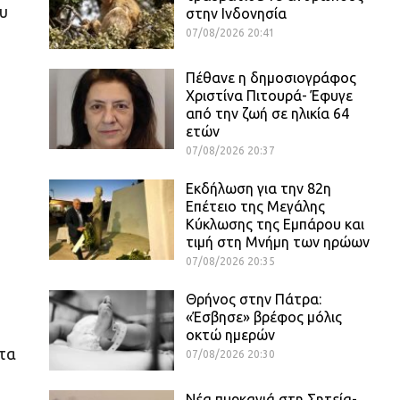
ου
στην Ινδονησία
07/08/2026 20:41
Πέθανε η δημοσιογράφος
Χριστίνα Πιτουρά- Έφυγε
από την ζωή σε ηλικία 64
ετών
07/08/2026 20:37
Εκδήλωση για την 82η
Επέτειο της Μεγάλης
Κύκλωσης της Εμπάρου και
τιμή στη Μνήμη των ηρώων
07/08/2026 20:35
Θρήνος στην Πάτρα:
«Έσβησε» βρέφος μόλις
οκτώ ημερών
ητα
07/08/2026 20:30
Νέα πυρκαγιά στη Σητεία-