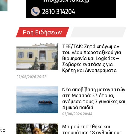
Ροή Ειδήσεων
ΤΕΕ/ΤΑΚ: Ζητά «πάγωμα»
του νέου Χωροταξικού για
Βιομηχανία και Logistics –
Σοβαρές ενστάσεις για
Κρήτη και Λινοπεράματα
07/08/2026 20:52
Νέα αποβίβαση μεταναστών
στη Μεσαρά: 57 άτομα,
ανάμεσα τους 3 γυναίκες και
4 μικρά παιδιά
07/08/2026 20:44
Μαϊμού επιτέθηκε και
ατο
τραυμάτισε 18 ανθρώπους