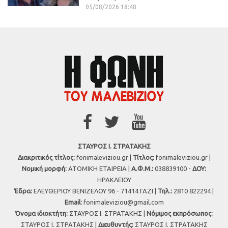
05/08/2026 18:48
ΣΤΑΥΡΟΣ Ι. ΣΤΡΑΤΑΚΗΣ
Διακριτικός τίτλος:
fonimaleviziou.gr |
Τίτλος:
fonimaleviziou.gr |
Νομική μορφή:
ΑΤΟΜΙΚΗ ΕΤΑΙΡΕΙΑ |
Α.Φ.Μ.:
038839100 -
ΔΟΥ:
ΗΡΑΚΛΕΙΟΥ
Έδρα:
ΕΛΕΥΘΕΡΙΟΥ ΒΕΝΙΖΕΛΟΥ 96 - 71414 ΓΑΖΙ |
Τηλ.:
2810 822294 |
Εmail:
fonimaleviziou@gmail.com
Όνομα ιδιοκτήτη:
ΣΤΑΥΡΟΣ Ι. ΣΤΡΑΤΑΚΗΣ |
Νόμιμος εκπρόσωπος:
ΣΤΑΥΡΟΣ Ι. ΣΤΡΑΤΑΚΗΣ |
Διευθυντής:
ΣΤΑΥΡΟΣ Ι. ΣΤΡΑΤΑΚΗΣ