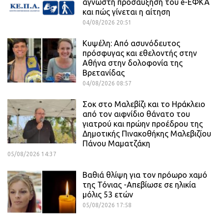
άγνωστη προσαύξηση του e-ΕΦΚΑ
και πώς γίνεται η αίτηση
04/08/2026 20:51
Κυψέλη: Από ασυνόδευτος
πρόσφυγας και εθελοντής στην
Αθήνα στην δολοφονία της
Βρετανίδας
04/08/2026 08:57
Σοκ στο Μαλεβίζι και το Ηράκλειο
από τον αιφνίδιο θάνατο του
γιατρού και πρώην προέδρου της
Δημοτικής Πινακοθήκης Μαλεβιζίου
Πάνου Μαματζάκη
05/08/2026 14:37
Βαθιά θλίψη για τον πρόωρο χαμό
της Τόνιας -Απεβίωσε σε ηλικία
μόλις 53 ετών
05/08/2026 17:58