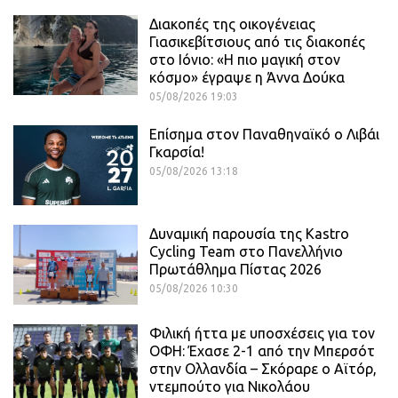
Διακοπές της οικογένειας
Γιασικεβίτσιους από τις διακοπές
στο Ιόνιο: «Η πιο μαγική στον
κόσμο» έγραψε η Άννα Δούκα
05/08/2026 19:03
Επίσημα στον Παναθηναϊκό ο Λιβάι
Γκαρσία!
05/08/2026 13:18
Δυναμική παρουσία της Kastro
Cycling Team στο Πανελλήνιο
Πρωτάθλημα Πίστας 2026
05/08/2026 10:30
Φιλική ήττα με υποσχέσεις για τον
ΟΦΗ: Έχασε 2-1 από την Μπερσότ
στην Ολλανδία – Σκόραρε ο Αϊτόρ,
ντεμπούτο για Νικολάου