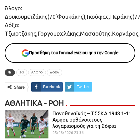
Άλογο:
Δουκουμετζάκης(70’Φουκάκης),Γκούφας,Περάκης(7
Δόξα:
Τζωρτζάκης,Γοργομιχελάκης,Μασαούτης,Κορνάρος,
Προσθήκη του fonimaleviziou.gr στην Google
3-3
ΆΛΟΓΟ
ΔΌΞΑ
Facebook
Twitter
Share
ΑΘΛΗΤΙΚΆ - ΡΟΗ
Παναθηναϊκός – ΤΣΣΚΑ 1948 1-1:
Άφησε ορθάνοιχτους
λογαριασμούς για τη Σόφια
05/08/2026 23:36