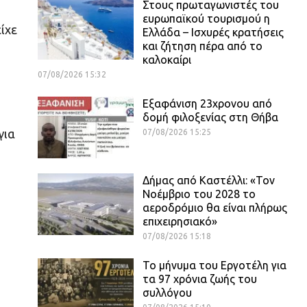
Στους πρωταγωνιστές του
ευρωπαϊκού τουρισμού η
ίχε
Ελλάδα – Ισχυρές κρατήσεις
και ζήτηση πέρα από το
καλοκαίρι
07/08/2026 15:32
Εξαφάνιση 23χρονου από
δομή φιλοξενίας στη Θήβα
για
07/08/2026 15:25
Δήμας από Καστέλλι: «Τον
Νοέμβριο του 2028 το
αεροδρόμιο θα είναι πλήρως
επιχειρησιακό»
07/08/2026 15:18
Το μήνυμα του Εργοτέλη για
τα 97 χρόνια ζωής του
συλλόγου