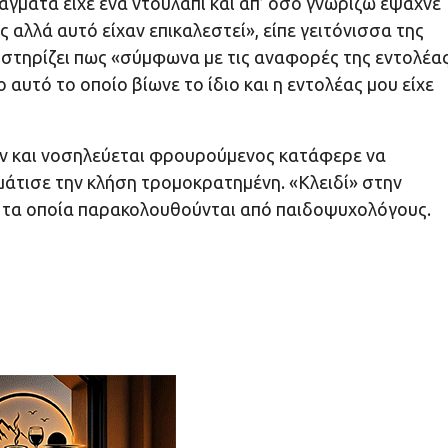
ράγματα είχε ένα ντουλάπι και απ’ όσο γνωρίζω έψαχνε
ς αλλά αυτό είχαν επικαλεστεί», είπε γειτόνισσα της
οστηρίζει πως «σύμφωνα με τις αναφορές της εντολέα
 αυτό το οποίο βίωνε το ίδιο και η εντολέας μου είχε
αν και νοσηλεύεται φρουρούμενος κατάφερε να
μάτισε την κλήση τρομοκρατημένη. «Κλειδί» στην
ν τα οποία παρακολουθούνται από παιδοψυχολόγους.