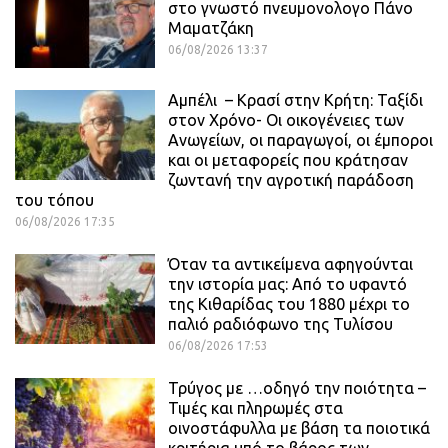
στο γνωστό πνευμονολογο Πάνο
Μαματζάκη
06/08/2026 13:37
Αμπέλι – Κρασί στην Κρήτη: Ταξίδι
στον Χρόνο- Οι οικογένειες των
Ανωγείων, οι παραγωγοί, οι έμποροι
και οι μεταφορείς που κράτησαν
ζωντανή την αγροτική παράδοση
του τόπου
06/08/2026 17:35
Όταν τα αντικείμενα αφηγούνται
την ιστορία μας: Από το υφαντό
της Κιθαρίδας του 1880 μέχρι το
παλιό ραδιόφωνο της Τυλίσου
06/08/2026 17:53
Τρύγος με …οδηγό την ποιότητα –
Τιμές και πληρωμές στα
οινοστάφυλλα με βάση τα ποιοτικά
κριτήρια υπό το βάρος των