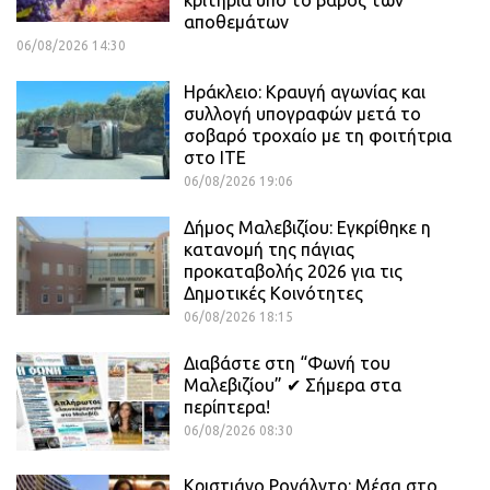
αποθεμάτων
06/08/2026 14:30
Ηράκλειο: Κραυγή αγωνίας και
συλλογή υπογραφών μετά το
σοβαρό τροχαίο με τη φοιτήτρια
στο ΙΤΕ
06/08/2026 19:06
Δήμος Μαλεβιζίου: Εγκρίθηκε η
κατανομή της πάγιας
προκαταβολής 2026 για τις
Δημοτικές Κοινότητες
06/08/2026 18:15
Διαβάστε στη “Φωνή του
Μαλεβιζίου” ✔ Σήμερα στα
περίπτερα!
06/08/2026 08:30
Κριστιάνο Ρονάλντο: Μέσα στο