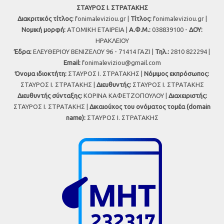
ΣΤΑΥΡΟΣ Ι. ΣΤΡΑΤΑΚΗΣ
Διακριτικός τίτλος:
fonimaleviziou.gr |
Τίτλος:
fonimaleviziou.gr |
Νομική μορφή:
ΑΤΟΜΙΚΗ ΕΤΑΙΡΕΙΑ |
Α.Φ.Μ.:
038839100 -
ΔΟΥ:
ΗΡΑΚΛΕΙΟΥ
Έδρα:
ΕΛΕΥΘΕΡΙΟΥ ΒΕΝΙΖΕΛΟΥ 96 - 71414 ΓΑΖΙ |
Τηλ.:
2810 822294 |
Εmail:
fonimaleviziou@gmail.com
Όνομα ιδιοκτήτη:
ΣΤΑΥΡΟΣ Ι. ΣΤΡΑΤΑΚΗΣ |
Νόμιμος εκπρόσωπος:
ΣΤΑΥΡΟΣ Ι. ΣΤΡΑΤΑΚΗΣ |
Διευθυντής:
ΣΤΑΥΡΟΣ Ι. ΣΤΡΑΤΑΚΗΣ
Διευθυντής σύνταξης:
ΚΟΡΙΝΑ ΚΑΦΕΤΖΟΠΟΥΛΟΥ |
Διαχειριστής:
ΣΤΑΥΡΟΣ Ι. ΣΤΡΑΤΑΚΗΣ |
Δικαιούχος του ονόματος τομέα (domain
name):
ΣΤΑΥΡΟΣ Ι. ΣΤΡΑΤΑΚΗΣ