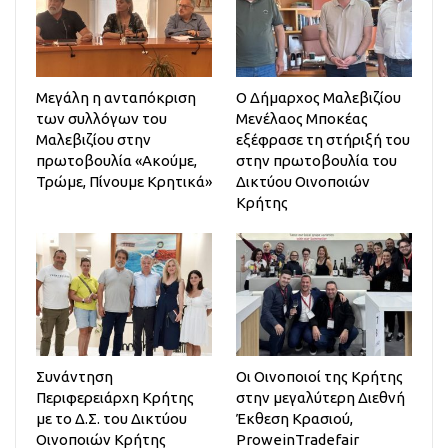
Μεγάλη η ανταπόκριση
Ο Δήμαρχος Μαλεβιζίου
των συλλόγων του
Μενέλαος Μποκέας
Μαλεβιζίου στην
εξέφρασε τη στήριξή του
πρωτοβουλία «Ακούμε,
στην πρωτοβουλία του
Τρώμε, Πίνουμε Κρητικά»
Δικτύου Οινοποιών
Κρήτης
Συνάντηση
Οι Οινοποιοί της Κρήτης
Περιφερειάρχη Κρήτης
στην μεγαλύτερη Διεθνή
με το Δ.Σ. του Δικτύου
Έκθεση Κρασιού,
Οινοποιών Κρήτης
ProweinTradefair