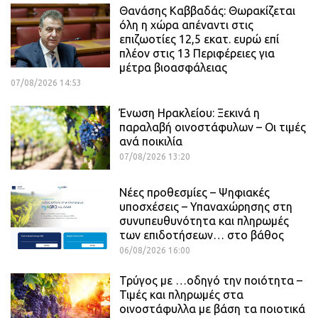
Θανάσης Καββαδάς: Θωρακίζεται
όλη η χώρα απέναντι στις
επιζωοτίες 12,5 εκατ. ευρώ επί
πλέον στις 13 Περιφέρειες για
μέτρα βιοασφάλειας
07/08/2026 14:53
Ένωση Ηρακλείου: Ξεκινά η
παραλαβή οινοστάφυλων – Οι τιμές
ανά ποικιλία
07/08/2026 13:20
Νέες προθεσμίες – Ψηφιακές
υποσχέσεις – Υπαναχώρησης στη
συνυπευθυνότητα και πληρωμές
των επιδοτήσεων… στο βάθος
06/08/2026 16:00
Τρύγος με …οδηγό την ποιότητα –
Τιμές και πληρωμές στα
οινοστάφυλλα με βάση τα ποιοτικά