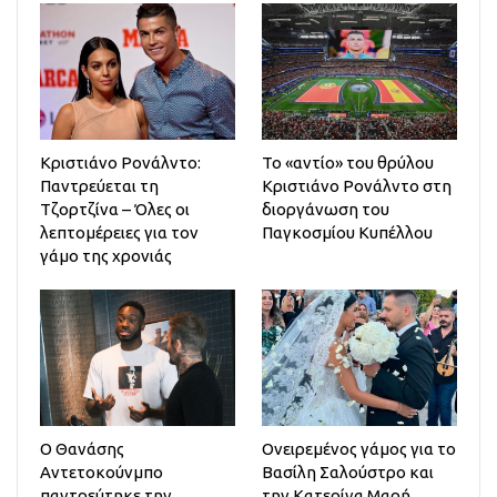
Κριστιάνο Ρονάλντο:
Το «αντίο» του θρύλου
Παντρεύεται τη
Κριστιάνο Ρονάλντο στη
Τζορτζίνα – Όλες οι
διοργάνωση του
λεπτομέρειες για τον
Παγκοσμίου Κυπέλλου
γάμο της χρονιάς
Ο Θανάσης
Ονειρεμένος γάμος για το
Αντετοκούνμπο
Βασίλη Σαλούστρο και
παντρεύτηκε την
την Κατερίνα Μαρή