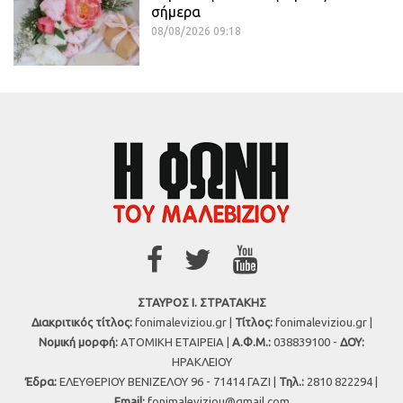
σήμερα
08/08/2026 09:18
ΣΤΑΥΡΟΣ Ι. ΣΤΡΑΤΑΚΗΣ
Διακριτικός τίτλος:
fonimaleviziou.gr |
Τίτλος:
fonimaleviziou.gr |
Νομική μορφή:
ΑΤΟΜΙΚΗ ΕΤΑΙΡΕΙΑ |
Α.Φ.Μ.:
038839100 -
ΔΟΥ:
ΗΡΑΚΛΕΙΟΥ
Έδρα:
ΕΛΕΥΘΕΡΙΟΥ ΒΕΝΙΖΕΛΟΥ 96 - 71414 ΓΑΖΙ |
Τηλ.:
2810 822294 |
Εmail:
fonimaleviziou@gmail.com