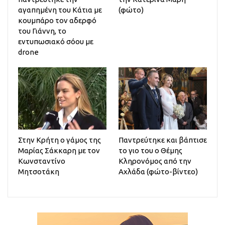
αγαπημένη του Κάτια με
(φώτο)
κουμπάρο τον αδερφό
του Γιάννη, το
εντυπωσιακό σόου με
drone
Στην Κρήτη ο γάμος της
Παντρεύτηκε και βάπτισε
Μαρίας Σάκκαρη με τον
το γιο του ο Θέμης
Κωνσταντίνο
Κληρονόμος από την
Μητσοτάκη
Αχλάδα (φώτο-βίντεο)