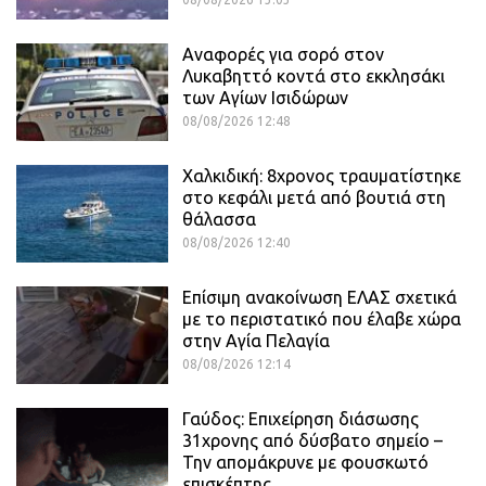
Αναφορές για σορό στον
Λυκαβηττό κοντά στο εκκλησάκι
των Αγίων Ισιδώρων
08/08/2026 12:48
Χαλκιδική: 8χρονος τραυματίστηκε
στο κεφάλι μετά από βουτιά στη
θάλασσα
08/08/2026 12:40
Επίσιμη ανακοίνωση ΕΛΑΣ σχετικά
με το περιστατικό που έλαβε χώρα
στην Αγία Πελαγία
08/08/2026 12:14
Γαύδος: Επιχείρηση διάσωσης
31χρονης από δύσβατο σημείο –
Την απομάκρυνε με φουσκωτό
επισκέπτης