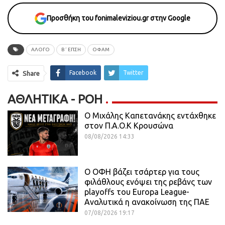
Προσθήκη του fonimaleviziou.gr στην Google
ΆΛΟΓΟ
Β΄ ΕΠΣΗ
ΟΦΑΜ
Facebook
Twitter
Share
ΑΘΛΗΤΙΚΆ - ΡΟΗ
O Mιχάλης Καπετανάκης εντάχθηκε
στον Π.Α.Ο.Κ Κρουσώνα
08/08/2026 14:33
Ο ΟΦΗ βάζει τσάρτερ για τους
φιλάθλους ενόψει της ρεβάνς των
playoffs του Europa League-
Αναλυτικά η ανακοίνωση της ΠΑΕ
07/08/2026 19:17