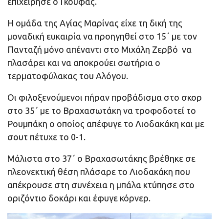
επιχείρησε ο Γκούφας.
Η ομάδα της Αγίας Μαρίνας είχε τη δική της
μοναδική ευκαιρία να προηγηθεί στο 15΄ με τον
Πανταζή μόνο απέναντι στο Μιχάλη Ζερβό να
πλασάρει και να αποκρούει σωτήρια ο
τερματοφύλακας του Αλόγου.
Οι φιλοξενούμενοι πήραν προβάδισμα στο σκορ
στο 35΄ με το Βραχασωτάκη να τροφοδοτεί το
Ρουμπάκη ο οποίος απέφυγε το Λιοδακάκη και με
σουτ πέτυχε το 0-1.
Μάλιστα στο 37΄ ο Βραχασωτάκης βρέθηκε σε
πλεονεκτική θέση πλάσαρε το Λιοδακάκη που
απέκρουσε στη συνέχεια η μπάλα κτύπησε στο
οριζόντιο δοκάρι και έφυγε κόρνερ.