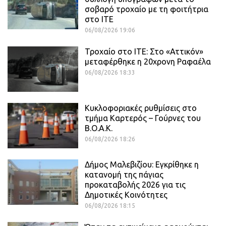
σοβαρό τροχαίο με τη φοιτήτρια
στο ΙΤΕ
06/08/2026 19:06
Τροχαίο στο ΙΤΕ: Στο «Αττικόν»
μεταφέρθηκε η 20χρονη Ραφαέλα
06/08/2026 18:33
Κυκλοφοριακές ρυθμίσεις στο
τμήμα Καρτερός – Γούρνες του
Β.Ο.Α.Κ.
06/08/2026 18:26
Δήμος Μαλεβιζίου: Εγκρίθηκε η
κατανομή της πάγιας
προκαταβολής 2026 για τις
Δημοτικές Κοινότητες
06/08/2026 18:15