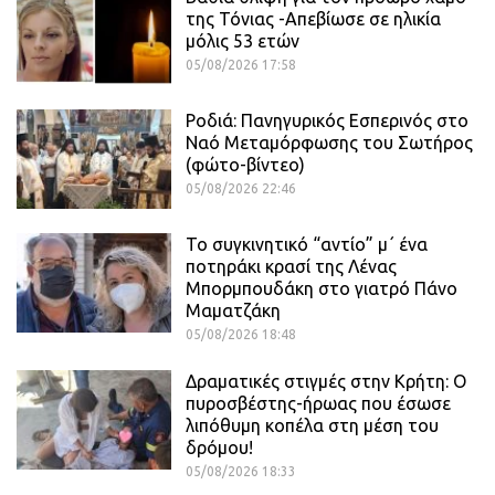
της Τόνιας -Απεβίωσε σε ηλικία
μόλις 53 ετών
05/08/2026 17:58
Ροδιά: Πανηγυρικός Εσπερινός στο
Ναό Μεταμόρφωσης του Σωτήρος
(φώτο-βίντεο)
05/08/2026 22:46
Το συγκινητικό “αντίο” μ΄ ένα
ποτηράκι κρασί της Λένας
Μπορμπουδάκη στο γιατρό Πάνο
Μαματζάκη
05/08/2026 18:48
Δραματικές στιγμές στην Κρήτη: Ο
πυροσβέστης-ήρωας που έσωσε
λιπόθυμη κοπέλα στη μέση του
δρόμου!
05/08/2026 18:33