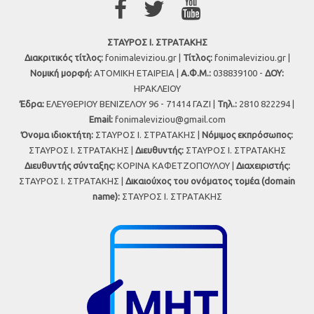
ΣΤΑΥΡΟΣ Ι. ΣΤΡΑΤΑΚΗΣ
Διακριτικός τίτλος:
fonimaleviziou.gr |
Τίτλος:
fonimaleviziou.gr |
Νομική μορφή:
ΑΤΟΜΙΚΗ ΕΤΑΙΡΕΙΑ |
Α.Φ.Μ.:
038839100 -
ΔΟΥ:
ΗΡΑΚΛΕΙΟΥ
Έδρα:
ΕΛΕΥΘΕΡΙΟΥ ΒΕΝΙΖΕΛΟΥ 96 - 71414 ΓΑΖΙ |
Τηλ.:
2810 822294 |
Εmail:
fonimaleviziou@gmail.com
Όνομα ιδιοκτήτη:
ΣΤΑΥΡΟΣ Ι. ΣΤΡΑΤΑΚΗΣ |
Νόμιμος εκπρόσωπος:
ΣΤΑΥΡΟΣ Ι. ΣΤΡΑΤΑΚΗΣ |
Διευθυντής:
ΣΤΑΥΡΟΣ Ι. ΣΤΡΑΤΑΚΗΣ
Διευθυντής σύνταξης:
ΚΟΡΙΝΑ ΚΑΦΕΤΖΟΠΟΥΛΟΥ |
Διαχειριστής:
ΣΤΑΥΡΟΣ Ι. ΣΤΡΑΤΑΚΗΣ |
Δικαιούχος του ονόματος τομέα (domain
name):
ΣΤΑΥΡΟΣ Ι. ΣΤΡΑΤΑΚΗΣ