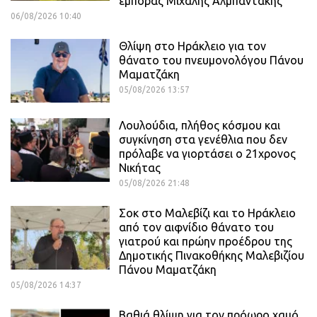
έμπορας Μιχάλης Αλμπαντάκης
06/08/2026 10:40
Θλίψη στο Ηράκλειο για τον
θάνατο του πνευμονολόγου Πάνου
Μαματζάκη
05/08/2026 13:57
Λουλούδια, πλήθος κόσμου και
συγκίνηση στα γενέθλια που δεν
πρόλαβε να γιορτάσει ο 21χρονος
Νικήτας
05/08/2026 21:48
Σοκ στο Μαλεβίζι και το Ηράκλειο
από τον αιφνίδιο θάνατο του
γιατρού και πρώην προέδρου της
Δημοτικής Πινακοθήκης Μαλεβιζίου
Πάνου Μαματζάκη
05/08/2026 14:37
Βαθιά θλίψη για τον πρόωρο χαμό