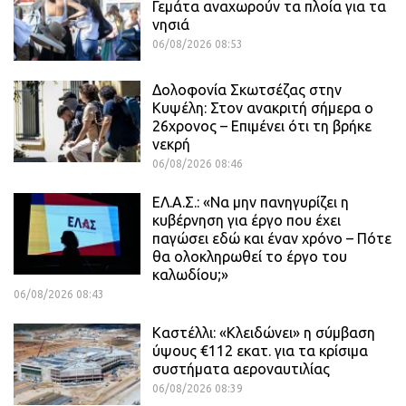
Γεμάτα αναχωρούν τα πλοία για τα
νησιά
06/08/2026 08:53
Δολοφονία Σκωτσέζας στην
Κυψέλη: Στον ανακριτή σήμερα ο
26χρονος – Επιμένει ότι τη βρήκε
νεκρή
06/08/2026 08:46
ΕΛ.Α.Σ.: «Να μην πανηγυρίζει η
κυβέρνηση για έργο που έχει
παγώσει εδώ και έναν χρόνο – Πότε
θα ολοκληρωθεί το έργο του
καλωδίου;»
06/08/2026 08:43
Καστέλλι: «Κλειδώνει» η σύμβαση
ύψους €112 εκατ. για τα κρίσιμα
συστήματα αεροναυτιλίας
06/08/2026 08:39