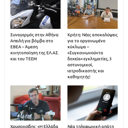
Συναγερμός στην Αθήνα:
Κρήτη: Νέες αποκαλύψεις
Απειλή για βόμβα στο
για το οργανωμένο
ΕΒΕΑ – Άμεση
κύκλωμα –
κινητοποίηση της ΕΛ.ΑΣ.
«Συγκοινωνούντα
και του ΤΕΕΜ
δοχεία» εγκληματίες, 3
αστυνομικοί,
ιατροδικαστής και
καθηγητής!
Χρυσοχοΐδης: «Η Ελλάδα
Νέα τηλεφωνική απάτη