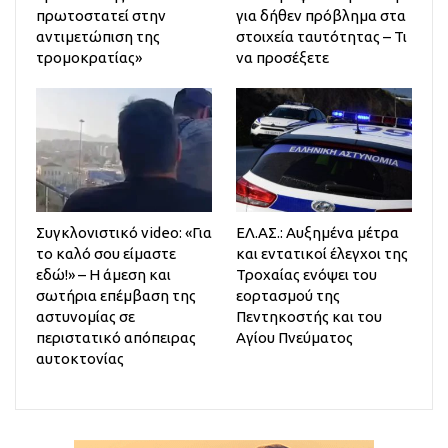
πρωτοστατεί στην
για δήθεν πρόβλημα στα
αντιμετώπιση της
στοιχεία ταυτότητας – Τι
τρομοκρατίας»
να προσέξετε
Συγκλονιστικό video: «Για
ΕΛ.ΑΣ.: Αυξημένα μέτρα
το καλό σου είμαστε
και εντατικοί έλεγχοι της
εδώ!» – Η άμεση και
Τροχαίας ενόψει του
σωτήρια επέμβαση της
εορτασμού της
αστυνομίας σε
Πεντηκοστής και του
περιστατικό απόπειρας
Αγίου Πνεύματος
αυτοκτονίας