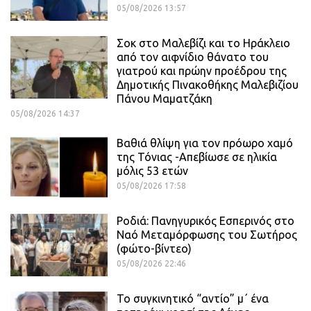
05/08/2026 13:57
Σοκ στο Μαλεβίζι και το Ηράκλειο
από τον αιφνίδιο θάνατο του
γιατρού και πρώην προέδρου της
Δημοτικής Πινακοθήκης Μαλεβιζίου
Πάνου Μαματζάκη
05/08/2026 14:37
Βαθιά θλίψη για τον πρόωρο χαμό
της Τόνιας -Απεβίωσε σε ηλικία
μόλις 53 ετών
05/08/2026 17:58
Ροδιά: Πανηγυρικός Εσπερινός στο
Ναό Μεταμόρφωσης του Σωτήρος
(φώτο-βίντεο)
05/08/2026 22:46
Το συγκινητικό “αντίο” μ΄ ένα