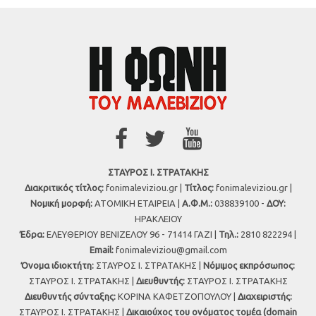
ΣΤΑΥΡΟΣ Ι. ΣΤΡΑΤΑΚΗΣ
Διακριτικός τίτλος:
fonimaleviziou.gr |
Τίτλος:
fonimaleviziou.gr |
Νομική μορφή:
ΑΤΟΜΙΚΗ ΕΤΑΙΡΕΙΑ |
Α.Φ.Μ.:
038839100 -
ΔΟΥ:
ΗΡΑΚΛΕΙΟΥ
Έδρα:
ΕΛΕΥΘΕΡΙΟΥ ΒΕΝΙΖΕΛΟΥ 96 - 71414 ΓΑΖΙ |
Τηλ.:
2810 822294 |
Εmail:
fonimaleviziou@gmail.com
Όνομα ιδιοκτήτη:
ΣΤΑΥΡΟΣ Ι. ΣΤΡΑΤΑΚΗΣ |
Νόμιμος εκπρόσωπος:
ΣΤΑΥΡΟΣ Ι. ΣΤΡΑΤΑΚΗΣ |
Διευθυντής:
ΣΤΑΥΡΟΣ Ι. ΣΤΡΑΤΑΚΗΣ
Διευθυντής σύνταξης:
ΚΟΡΙΝΑ ΚΑΦΕΤΖΟΠΟΥΛΟΥ |
Διαχειριστής:
ΣΤΑΥΡΟΣ Ι. ΣΤΡΑΤΑΚΗΣ |
Δικαιούχος του ονόματος τομέα (domain