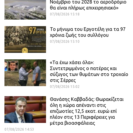
Νοέμβριο του 2028 το αεροδρόμιο
θα είναι πλήρως επιχειρησιακό»
07/08/2026 15:18
Το μήνυμα του Εργοτέλη για τα 97
χρόνια ζωής του συλλόγου
07/08/2026 15:10
«Τα έχω χάσει όλα»:
Συντετριμμένος ο πατέρας και
σύζυγος των θυμάτων στο τροχαίο
στις Σέρρες
07/08/2026 15:02
Θανάσης Καββαδάς: Θωρακίζεται
όλη η χώρα απέναντι στις
επιζωοτίες 12,5 εκατ. ευρώ επί
πλέον στις 13 Περιφέρειες για
μέτρα βιοασφάλειας
07/08/2026 14:53