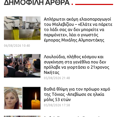
ΔΗΜΟΦΙΛΗ ΑΡΘΡΑ
Απλήρωτοι ακόμη ελαιοπαραγωγοί
του Μαλεβιζίου – «Ελάτε να πάρετε
το λάδι σας αν δεν μπορείτε να
περιμένετε», λέει ο γνωστός
έμπορας Μιχάλης Αλμπαντάκης
06/08/2026 10:40
Λουλούδια, πλήθος κόσμου και
συγκίνηση στα γενέθλια που δεν
πρόλαβε να γιορτάσει ο 21χρονος
Νικήτας
05/08/2026 21:48
Βαθιά θλίψη για τον πρόωρο χαμό
της Τόνιας -Απεβίωσε σε ηλικία
μόλις 53 ετών
05/08/2026 17:58