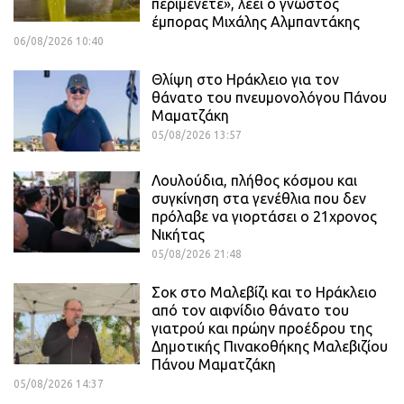
περιμένετε», λέει ο γνωστός
έμπορας Μιχάλης Αλμπαντάκης
06/08/2026 10:40
Θλίψη στο Ηράκλειο για τον
θάνατο του πνευμονολόγου Πάνου
Μαματζάκη
05/08/2026 13:57
Λουλούδια, πλήθος κόσμου και
συγκίνηση στα γενέθλια που δεν
πρόλαβε να γιορτάσει ο 21χρονος
Νικήτας
05/08/2026 21:48
Σοκ στο Μαλεβίζι και το Ηράκλειο
από τον αιφνίδιο θάνατο του
γιατρού και πρώην προέδρου της
Δημοτικής Πινακοθήκης Μαλεβιζίου
Πάνου Μαματζάκη
05/08/2026 14:37