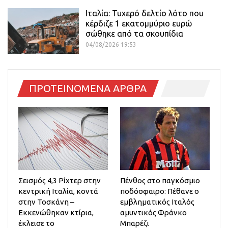
Ιταλία: Τυχερό δελτίο λότο που
κέρδιζε 1 εκατομμύριο ευρώ
σώθηκε από τα σκουπίδια
04/08/2026 19:53
ΠΡΟΤΕΙΝΟΜΕΝΑ ΑΡΘΡΑ
Σεισμός 4,3 Ρίχτερ στην
Πένθος στο παγκόσμιο
κεντρική Ιταλία, κοντά
ποδόσφαιρο: Πέθανε ο
στην Τοσκάνη –
εμβληματικός Ιταλός
Εκκενώθηκαν κτίρια,
αμυντικός Φράνκο
έκλεισε το
Μπαρέζι