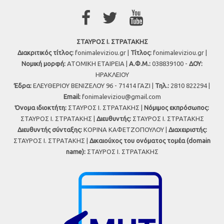
ΣΤΑΥΡΟΣ Ι. ΣΤΡΑΤΑΚΗΣ
Διακριτικός τίτλος:
fonimaleviziou.gr |
Τίτλος:
fonimaleviziou.gr |
Νομική μορφή:
ΑΤΟΜΙΚΗ ΕΤΑΙΡΕΙΑ |
Α.Φ.Μ.:
038839100 -
ΔΟΥ:
ΗΡΑΚΛΕΙΟΥ
Έδρα:
ΕΛΕΥΘΕΡΙΟΥ ΒΕΝΙΖΕΛΟΥ 96 - 71414 ΓΑΖΙ |
Τηλ.:
2810 822294 |
Εmail:
fonimaleviziou@gmail.com
Όνομα ιδιοκτήτη:
ΣΤΑΥΡΟΣ Ι. ΣΤΡΑΤΑΚΗΣ |
Νόμιμος εκπρόσωπος:
ΣΤΑΥΡΟΣ Ι. ΣΤΡΑΤΑΚΗΣ |
Διευθυντής:
ΣΤΑΥΡΟΣ Ι. ΣΤΡΑΤΑΚΗΣ
Διευθυντής σύνταξης:
ΚΟΡΙΝΑ ΚΑΦΕΤΖΟΠΟΥΛΟΥ |
Διαχειριστής:
ΣΤΑΥΡΟΣ Ι. ΣΤΡΑΤΑΚΗΣ |
Δικαιούχος του ονόματος τομέα (domain
name):
ΣΤΑΥΡΟΣ Ι. ΣΤΡΑΤΑΚΗΣ