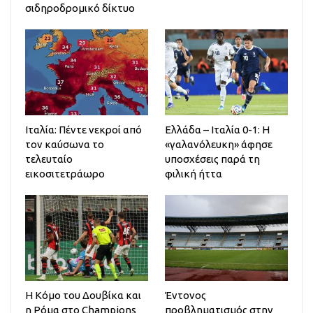
σιδηροδρομικό δίκτυο
Ιταλία: Πέντε νεκροί από
Ελλάδα – Ιταλία 0-1: Η
τον καύσωνα το
«γαλανόλευκη» άφησε
τελευταίο
υποσχέσεις παρά τη
εικοσιτετράωρο
φιλική ήττα
Η Κόμο του Δουβίκα και
Έντονος
η Ρόμα στο Champions
προβληματισμός στην