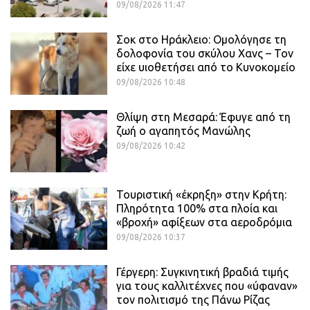
09/08/2026 11:47
Σοκ στο Ηράκλειο: Ομολόγησε τη
δολοφονία του σκύλου Χανς – Τον
είχε υιοθετήσει από το Κυνοκομείο
09/08/2026 10:48
Θλίψη στη Μεσαρά: Έφυγε από τη
ζωή ο αγαπητός Μανώλης
09/08/2026 10:42
Τουριστική «έκρηξη» στην Κρήτη:
Πληρότητα 100% στα πλοία και
«βροχή» αφίξεων στα αεροδρόμια
09/08/2026 10:37
Γέργερη: Συγκινητική βραδιά τιμής
για τους καλλιτέχνες που «ύφαναν»
τον πολιτισμό της Πάνω Ρίζας