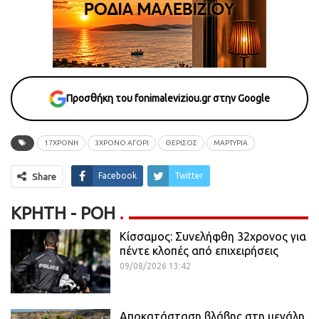
Προσθήκη του fonimaleviziou.gr στην Google
17ΧΡΟΝΗ
3ΧΡΟΝΟ ΑΓΟΡΙ
ΘΕΡΙΣΟΣ
ΜΑΡΤΥΡΙΑ
Facebook
Twitter
Share
ΚΡΉΤΗ - ΡΟΗ
Κίσσαμος: Συνελήφθη 32χρονος για
πέντε κλοπές από επιχειρήσεις
09/08/2026 13:42
Αποκατάσταση βλάβης στη μεγάλη