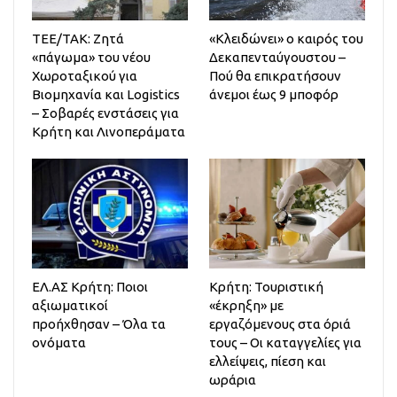
ΤΕΕ/ΤΑΚ: Ζητά
«Κλειδώνει» ο καιρός του
«πάγωμα» του νέου
Δεκαπενταύγουστου –
Χωροταξικού για
Πού θα επικρατήσουν
Βιομηχανία και Logistics
άνεμοι έως 9 μποφόρ
– Σοβαρές ενστάσεις για
Κρήτη και Λινοπεράματα
ΕΛ.ΑΣ Κρήτη: Ποιοι
Κρήτη: Τουριστική
αξιωματικοί
«έκρηξη» με
προήχθησαν – Όλα τα
εργαζόμενους στα όριά
ονόματα
τους – Οι καταγγελίες για
ελλείψεις, πίεση και
ωράρια