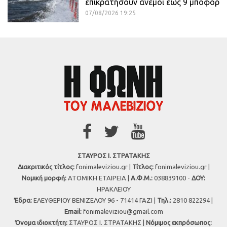
επικρατήσουν άνεμοι έως 9 μποφόρ
07/08/2026 19:25
ΣΤΑΥΡΟΣ Ι. ΣΤΡΑΤΑΚΗΣ
Διακριτικός τίτλος:
fonimaleviziou.gr |
Τίτλος:
fonimaleviziou.gr |
Νομική μορφή:
ΑΤΟΜΙΚΗ ΕΤΑΙΡΕΙΑ |
Α.Φ.Μ.:
038839100 -
ΔΟΥ:
ΗΡΑΚΛΕΙΟΥ
Έδρα:
ΕΛΕΥΘΕΡΙΟΥ ΒΕΝΙΖΕΛΟΥ 96 - 71414 ΓΑΖΙ |
Τηλ.:
2810 822294 |
Εmail:
fonimaleviziou@gmail.com
Όνομα ιδιοκτήτη:
ΣΤΑΥΡΟΣ Ι. ΣΤΡΑΤΑΚΗΣ |
Νόμιμος εκπρόσωπος: