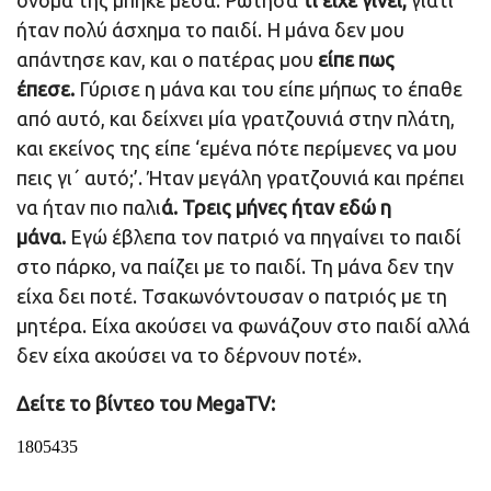
όνομά της μπήκε μέσα. Ρώτησα
τι είχε γίνει,
γιατί
ήταν πολύ άσχημα το παιδί. Η μάνα δεν μου
απάντησε καν, και ο πατέρας μου
είπε πως
έπεσε.
Γύρισε η μάνα και του είπε μήπως το έπαθε
από αυτό, και δείχνει μία γρατζουνιά στην πλάτη,
και εκείνος της είπε ‘εμένα πότε περίμενες να μου
πεις γι΄ αυτό;’. Ήταν μεγάλη γρατζουνιά και πρέπει
να ήταν πιο παλι
ά. Τρεις μήνες ήταν εδώ η
μάνα.
Εγώ έβλεπα τον πατριό να πηγαίνει το παιδί
στο πάρκο, να παίζει με το παιδί. Τη μάνα δεν την
είχα δει ποτέ. Τσακωνόντουσαν ο πατριός με τη
μητέρα. Είχα ακούσει να φωνάζουν στο παιδί αλλά
δεν είχα ακούσει να το δέρνουν ποτέ».
Δείτε το βίντεο του MegaTV: