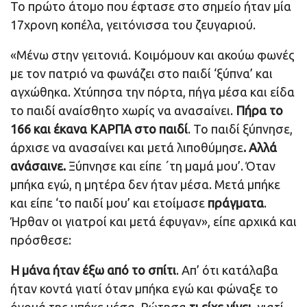
Το πρώτο άτομο που έφτασε στο σημείο ήταν μία
17χρονη κοπέλα, γειτόνισσα του ζευγαριού.
«Μένω στην γειτονιά. Κοιμόμουν και ακούω φωνές
με τον πατριό να φωνάζει στο παιδί ‘ξύπνα’ και
αγχώθηκα. Χτύπησα την πόρτα, πήγα μέσα και είδα
το παιδί αναίσθητο χωρίς να ανασαίνει.
Πήρα το
166 και έκανα ΚΑΡΠΑ στο παιδί
. Το παιδί ξύπνησε,
άρχισε να ανασαίνει και μετά λιποθύμησε
. Αλλά
ανάσαινε.
Ξύπνησε και είπε ΄τη μαμά μου’. Όταν
μπήκα εγώ, η μητέρα δεν ήταν μέσα. Μετά μπήκε
και είπε ‘το παιδί μου’ και ετοίμασε
πράγματα
.
Ήρθαν οι γιατροί και μετά έφυγαν», είπε αρχικά και
πρόσθεσε:
Η μάνα ήταν έξω από το σπίτι
. Απ’ ότι κατάλαβα
ήταν κοντά γιατί όταν μπήκα εγώ και φώναξε το