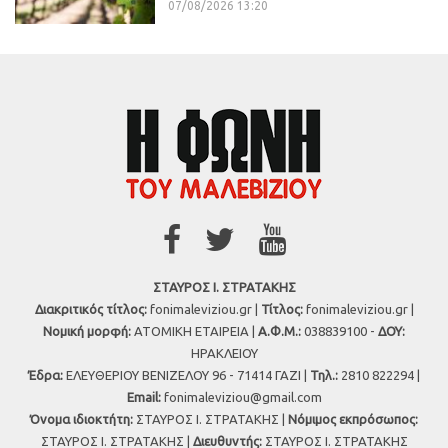
07/08/2026 13:20
ΣΤΑΥΡΟΣ Ι. ΣΤΡΑΤΑΚΗΣ
Διακριτικός τίτλος:
fonimaleviziou.gr |
Τίτλος:
fonimaleviziou.gr |
Νομική μορφή:
ΑΤΟΜΙΚΗ ΕΤΑΙΡΕΙΑ |
Α.Φ.Μ.:
038839100 -
ΔΟΥ:
ΗΡΑΚΛΕΙΟΥ
Έδρα:
ΕΛΕΥΘΕΡΙΟΥ ΒΕΝΙΖΕΛΟΥ 96 - 71414 ΓΑΖΙ |
Τηλ.:
2810 822294 |
Εmail:
fonimaleviziou@gmail.com
Όνομα ιδιοκτήτη:
ΣΤΑΥΡΟΣ Ι. ΣΤΡΑΤΑΚΗΣ |
Νόμιμος εκπρόσωπος:
ΣΤΑΥΡΟΣ Ι. ΣΤΡΑΤΑΚΗΣ |
Διευθυντής:
ΣΤΑΥΡΟΣ Ι. ΣΤΡΑΤΑΚΗΣ