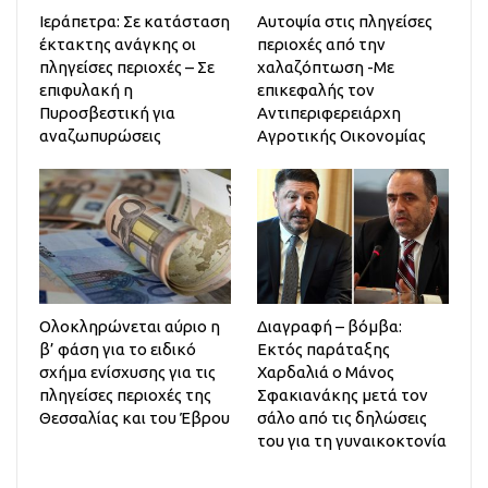
Ιεράπετρα: Σε κατάσταση
Αυτοψία στις πληγείσες
έκτακτης ανάγκης οι
περιοχές από την
πληγείσες περιοχές – Σε
χαλαζόπτωση -Με
επιφυλακή η
επικεφαλής τον
Πυροσβεστική για
Αντιπεριφερειάρχη
αναζωπυρώσεις
Αγροτικής Οικονομίας
Ολοκληρώνεται αύριο η
Διαγραφή – βόμβα:
β’ φάση για το ειδικό
Εκτός παράταξης
σχήμα ενίσχυσης για τις
Χαρδαλιά ο Μάνος
πληγείσες περιοχές της
Σφακιανάκης μετά τον
Θεσσαλίας και του Έβρου
σάλο από τις δηλώσεις
του για τη γυναικοκτονία