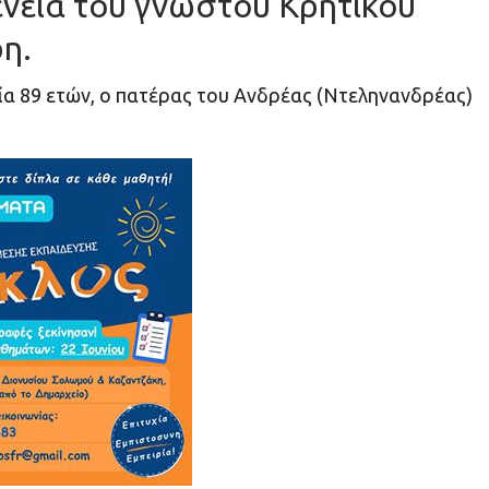
ένεια του γνωστού Κρητικού
η.
κία 89 ετών, ο πατέρας του Ανδρέας (Ντεληνανδρέας)