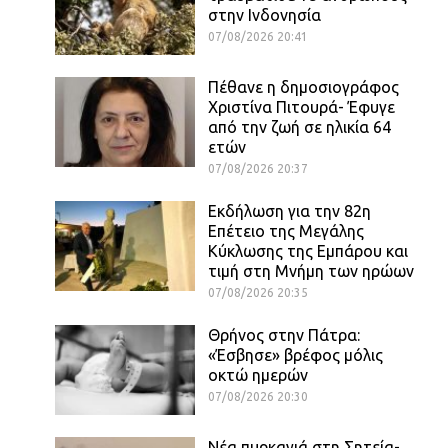
στην Ινδονησία
07/08/2026 20:41
Πέθανε η δημοσιογράφος
Χριστίνα Πιτουρά- Έφυγε
από την ζωή σε ηλικία 64
ετών
07/08/2026 20:37
Εκδήλωση για την 82η
Επέτειο της Μεγάλης
Κύκλωσης της Εμπάρου και
τιμή στη Μνήμη των ηρώων
07/08/2026 20:35
Θρήνος στην Πάτρα:
«Έσβησε» βρέφος μόλις
οκτώ ημερών
07/08/2026 20:30
Νέα πυρκαγιά στη Σητεία-