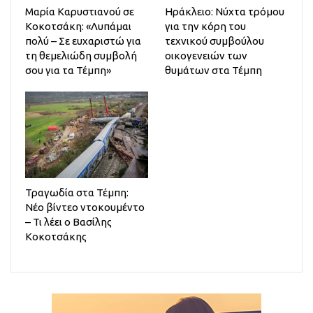
Μαρία Καρυστιανού σε
Ηράκλειο: Νύχτα τρόμου
Κοκοτσάκη: «Λυπάμαι
για την κόρη του
πολύ – Σε ευχαριστώ για
τεχνικού συμβούλου
τη θεμελιώδη συμβολή
οικογενειών των
σου για τα Τέμπη»
θυμάτων στα Τέμπη
Τραγωδία στα Τέμπη:
Νέο βίντεο ντοκουμέντο
– Τι λέει ο Βασίλης
Κοκοτσάκης