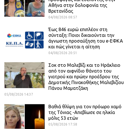
Αθήνα στην δολοφονία της
Βρετανίδας
04/08/2026 08:57
Έως 846 ευρώ επιπλέον στη
σύνταξη: Ποιοι δικαιούνται την
άγνωστη προσαύξηση του e-ΕΦΚΑ
και πώς γίνεται η αίτηση
04/08/2026 20:51
Σοκ στο Μαλεβίζι και το Ηράκλειο
από τον αιφνίδιο θάνατο του
γιατρού και πρώην προέδρου της
Δημοτικής Πινακοθήκης Μαλεβιζίου
Πάνου Μαματζάκη
05/08/2026 14:37
Βαθιά θλίψη για τον πρόωρο χαμό
της Τόνιας -Απεβίωσε σε ηλικία
μόλις 53 ετών
05/08/2026 17:58