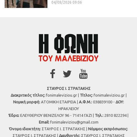
04/08/2026 09:06
ΣΤΑΥΡΟΣ Ι. ΣΤΡΑΤΑΚΗΣ
Διακριτικός τίτλος:
fonimaleviziou.gr |
Τίτλος:
fonimaleviziou.gr |
Νομική μορφή:
ΑΤΟΜΙΚΗ ΕΤΑΙΡΕΙΑ |
Α.Φ.Μ.:
038839100 -
ΔΟΥ:
ΗΡΑΚΛΕΙΟΥ
Έδρα:
ΕΛΕΥΘΕΡΙΟΥ ΒΕΝΙΖΕΛΟΥ 96 - 71414 ΓΑΖΙ |
Τηλ.:
2810 822294 |
Εmail:
fonimaleviziou@gmail.com
Όνομα ιδιοκτήτη:
ΣΤΑΥΡΟΣ Ι. ΣΤΡΑΤΑΚΗΣ |
Νόμιμος εκπρόσωπος:
ΣΤΑΥΡΟΣ Ι. ΣΤΡΑΤΑΚΗΣ |
Διευθυντής:
ΣΤΑΥΡΟΣ Ι. ΣΤΡΑΤΑΚΗΣ