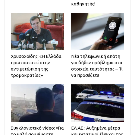
καθηγητής!
Χρυσοχοΐδης: «Η Ελλάδα
Νέα τηλεφωνική απάτη
πρωτοστατεί στην
για δήθεν πρόβλημα στα
αντιμετώπιση της
στοιχεία ταυτότητας – Τι
τρομοκρατίας»
να προσέξετε
Συγκλονιστικό video: «Για
ΕΛ.ΑΣ.: Αυξημένα μέτρα
το καλό σου είμαστε
και εντατικοί έλεγχοι της