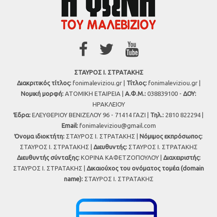
ΣΤΑΥΡΟΣ Ι. ΣΤΡΑΤΑΚΗΣ
Διακριτικός τίτλος:
fonimaleviziou.gr |
Τίτλος:
fonimaleviziou.gr |
Νομική μορφή:
ΑΤΟΜΙΚΗ ΕΤΑΙΡΕΙΑ |
Α.Φ.Μ.:
038839100 -
ΔΟΥ:
ΗΡΑΚΛΕΙΟΥ
Έδρα:
ΕΛΕΥΘΕΡΙΟΥ ΒΕΝΙΖΕΛΟΥ 96 - 71414 ΓΑΖΙ |
Τηλ.:
2810 822294 |
Εmail:
fonimaleviziou@gmail.com
Όνομα ιδιοκτήτη:
ΣΤΑΥΡΟΣ Ι. ΣΤΡΑΤΑΚΗΣ |
Νόμιμος εκπρόσωπος:
ΣΤΑΥΡΟΣ Ι. ΣΤΡΑΤΑΚΗΣ |
Διευθυντής:
ΣΤΑΥΡΟΣ Ι. ΣΤΡΑΤΑΚΗΣ
Διευθυντής σύνταξης:
ΚΟΡΙΝΑ ΚΑΦΕΤΖΟΠΟΥΛΟΥ |
Διαχειριστής:
ΣΤΑΥΡΟΣ Ι. ΣΤΡΑΤΑΚΗΣ |
Δικαιούχος του ονόματος τομέα (domain
name):
ΣΤΑΥΡΟΣ Ι. ΣΤΡΑΤΑΚΗΣ