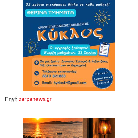
Πηγή
zarpanews.gr