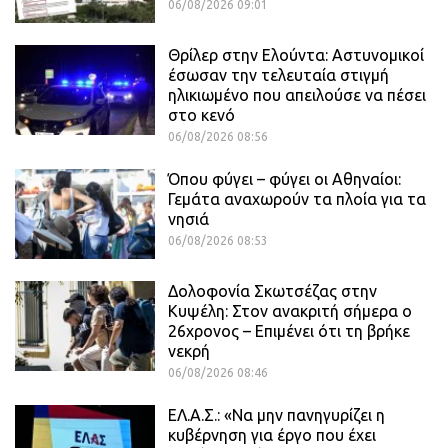
06/08/2026 09:01
Θρίλερ στην Ελούντα: Αστυνομικοί
έσωσαν την τελευταία στιγμή
ηλικιωμένο που απειλούσε να πέσει
στο κενό
06/08/2026 08:56
Όπου φύγει – φύγει οι Αθηναίοι:
Γεμάτα αναχωρούν τα πλοία για τα
νησιά
06/08/2026 08:53
Δολοφονία Σκωτσέζας στην
Κυψέλη: Στον ανακριτή σήμερα ο
26χρονος – Επιμένει ότι τη βρήκε
νεκρή
06/08/2026 08:46
ΕΛ.Α.Σ.: «Να μην πανηγυρίζει η
κυβέρνηση για έργο που έχει