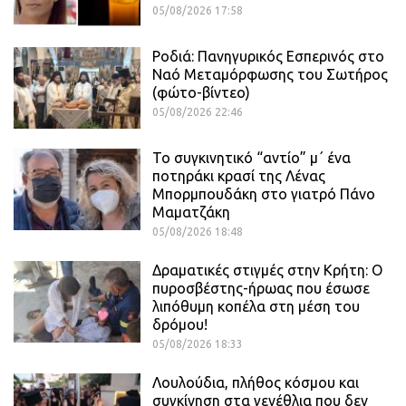
05/08/2026 17:58
Ροδιά: Πανηγυρικός Εσπερινός στο
Ναό Μεταμόρφωσης του Σωτήρος
(φώτο-βίντεο)
05/08/2026 22:46
Το συγκινητικό “αντίο” μ΄ ένα
ποτηράκι κρασί της Λένας
Μπορμπουδάκη στο γιατρό Πάνο
Μαματζάκη
05/08/2026 18:48
Δραματικές στιγμές στην Κρήτη: Ο
πυροσβέστης-ήρωας που έσωσε
λιπόθυμη κοπέλα στη μέση του
δρόμου!
05/08/2026 18:33
Λουλούδια, πλήθος κόσμου και
συγκίνηση στα γενέθλια που δεν