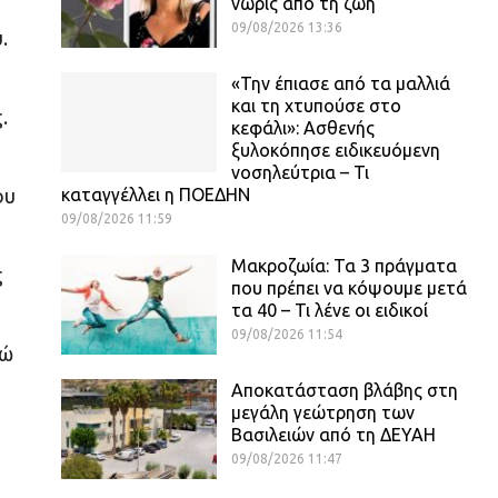
νωρίς από τη ζωή
09/08/2026 13:36
.
«Την έπιασε από τα μαλλιά
και τη χτυπούσε στο
.
κεφάλι»: Ασθενής
ξυλοκόπησε ειδικευόμενη
νοσηλεύτρια – Τι
καταγγέλλει η ΠΟΕΔΗΝ
ου
09/08/2026 11:59
Μακροζωία: Τα 3 πράγματα
ς
που πρέπει να κόψουμε μετά
τα 40 – Τι λένε οι ειδικοί
09/08/2026 11:54
νώ
Αποκατάσταση βλάβης στη
μεγάλη γεώτρηση των
Βασιλειών από τη ΔΕΥΑΗ
09/08/2026 11:47