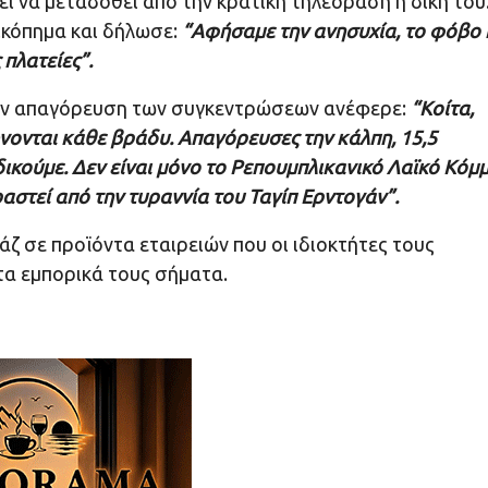
ί να μεταδοθεί από την κρατική τηλεόραση η δίκη του
ικόπημα και δήλωσε:
“Αφήσαμε την ανησυχία, το φόβο 
 πλατείες”.
την απαγόρευση των συγκεντρώσεων ανέφερε:
“Κοίτα,
ονται κάθε βράδυ. Απαγόρευσες την κάλπη, 15,5
κούμε. Δεν είναι μόνο το Ρεπουμπλικανικό Λαϊκό Κόμμ
στεί από την τυραννία του Ταγίπ Ερντογάν”.
άζ σε προϊόντα εταιρειών που οι ιδιοκτήτες τους
τα εμπορικά τους σήματα.