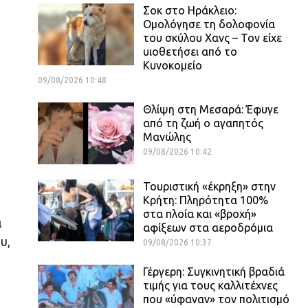
Σοκ στο Ηράκλειο:
Ομολόγησε τη δολοφονία
του σκύλου Χανς – Τον είχε
υιοθετήσει από το
Κυνοκομείο
09/08/2026 10:48
Θλίψη στη Μεσαρά: Έφυγε
από τη ζωή ο αγαπητός
Μανώλης
09/08/2026 10:42
Τουριστική «έκρηξη» στην
Κρήτη: Πληρότητα 100%
στα πλοία και «βροχή»
ι
αφίξεων στα αεροδρόμια
υ,
09/08/2026 10:37
Γέργερη: Συγκινητική βραδιά
τιμής για τους καλλιτέχνες
που «ύφαναν» τον πολιτισμό