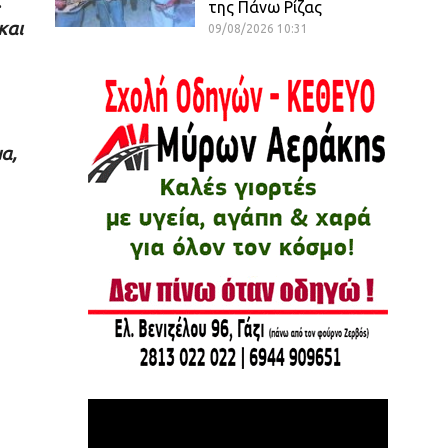
.
της Πάνω Ρίζας
και
09/08/2026 10:31
α,