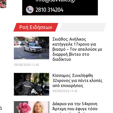
Ροή Ειδήσεων
Σκιάθος: Ανήλικος
κατήγγειλε 17χρονο για
βιασμό – Τον απειλούσε με
διαρροή βίντεο στο
διαδίκτυο
09/08/2026 13:45
Κίσσαμος: Συνελήφθη
32χρονος για πέντε κλοπές
από επιχειρήσεις
09/08/2026 13:42
Δάκρυα για την 54χρονη
ά
Άρτεμη που έφυγε τόσο