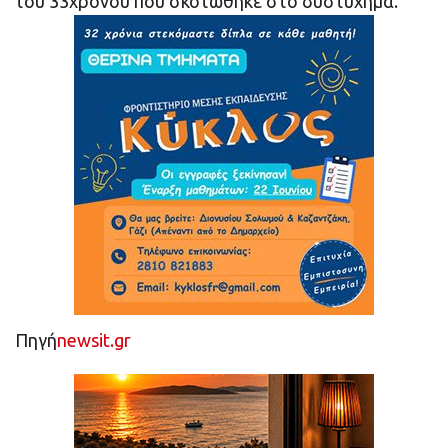
του 33χρονου που σκοτώθηκε στο δυστύχημα.
Πηγή
newsit.gr