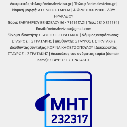
Διακριτικός τίτλος:
fonimaleviziou.gr |
Τίτλος:
fonimaleviziou.gr |
Νομική μορφή:
ΑΤΟΜΙΚΗ ΕΤΑΙΡΕΙΑ |
Α.Φ.Μ.:
038839100 -
ΔΟΥ:
ΗΡΑΚΛΕΙΟΥ
Έδρα:
ΕΛΕΥΘΕΡΙΟΥ ΒΕΝΙΖΕΛΟΥ 96 - 71414 ΓΑΖΙ |
Τηλ.:
2810 822294 |
Εmail:
fonimaleviziou@gmail.com
Όνομα ιδιοκτήτη:
ΣΤΑΥΡΟΣ Ι. ΣΤΡΑΤΑΚΗΣ |
Νόμιμος εκπρόσωπος:
ΣΤΑΥΡΟΣ Ι. ΣΤΡΑΤΑΚΗΣ |
Διευθυντής:
ΣΤΑΥΡΟΣ Ι. ΣΤΡΑΤΑΚΗΣ
Διευθυντής σύνταξης:
ΚΟΡΙΝΑ ΚΑΦΕΤΖΟΠΟΥΛΟΥ |
Διαχειριστής:
ΣΤΑΥΡΟΣ Ι. ΣΤΡΑΤΑΚΗΣ |
Δικαιούχος του ονόματος τομέα (domain
name):
ΣΤΑΥΡΟΣ Ι. ΣΤΡΑΤΑΚΗΣ