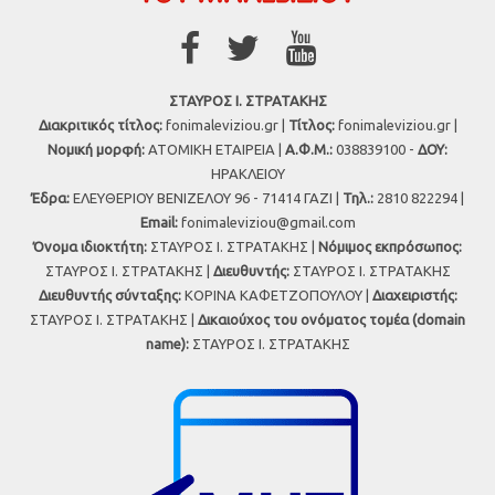
ΣΤΑΥΡΟΣ Ι. ΣΤΡΑΤΑΚΗΣ
Διακριτικός τίτλος:
fonimaleviziou.gr |
Τίτλος:
fonimaleviziou.gr |
Νομική μορφή:
ΑΤΟΜΙΚΗ ΕΤΑΙΡΕΙΑ |
Α.Φ.Μ.:
038839100 -
ΔΟΥ:
ΗΡΑΚΛΕΙΟΥ
Έδρα:
ΕΛΕΥΘΕΡΙΟΥ ΒΕΝΙΖΕΛΟΥ 96 - 71414 ΓΑΖΙ |
Τηλ.:
2810 822294 |
Εmail:
fonimaleviziou@gmail.com
Όνομα ιδιοκτήτη:
ΣΤΑΥΡΟΣ Ι. ΣΤΡΑΤΑΚΗΣ |
Νόμιμος εκπρόσωπος:
ΣΤΑΥΡΟΣ Ι. ΣΤΡΑΤΑΚΗΣ |
Διευθυντής:
ΣΤΑΥΡΟΣ Ι. ΣΤΡΑΤΑΚΗΣ
Διευθυντής σύνταξης:
ΚΟΡΙΝΑ ΚΑΦΕΤΖΟΠΟΥΛΟΥ |
Διαχειριστής:
ΣΤΑΥΡΟΣ Ι. ΣΤΡΑΤΑΚΗΣ |
Δικαιούχος του ονόματος τομέα (domain
name):
ΣΤΑΥΡΟΣ Ι. ΣΤΡΑΤΑΚΗΣ