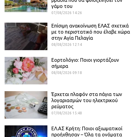
βραδιά που θα φιλοξενήσει τον
γάμο του
07/08/2026 14:26
Επίσιμη ανακοίνωση ΕΛΑΣ σχετικά
με το περιστατικό που έλαβε χώρα
στην Αγία Πελαγία
08/08/2026 12:14
Εορτολόγιο: Ποιοι γιορτάζουν
σήμερα
08/08/2026 09:18
Έρχεται πλαφόν στα πάγια των
λογαριασμών του ηλεκτρικού
ρεύματος
07/08/2026 15:48
ΕΛ.ΑΣ Κρήτη: Ποιοι αξιωματικοί
προήχθησαν – Όλα τα ονόματα