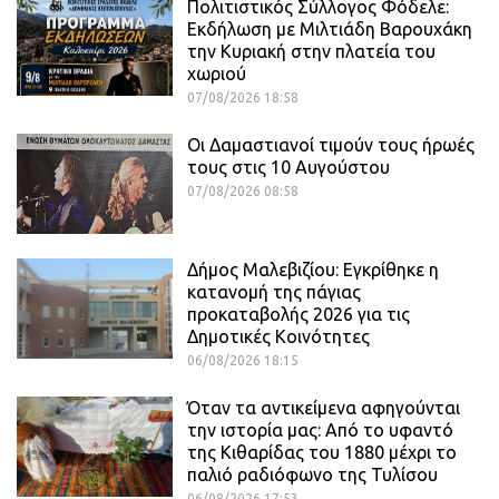
Πολιτιστικός Σύλλογος Φόδελε:
Εκδήλωση με Μιλτιάδη Βαρουχάκη
την Κυριακή στην πλατεία του
χωριού
07/08/2026 18:58
Οι Δαμαστιανοί τιμούν τους ήρωές
τους στις 10 Αυγούστου
07/08/2026 08:58
Δήμος Μαλεβιζίου: Εγκρίθηκε η
κατανομή της πάγιας
προκαταβολής 2026 για τις
Δημοτικές Κοινότητες
06/08/2026 18:15
Όταν τα αντικείμενα αφηγούνται
την ιστορία μας: Από το υφαντό
της Κιθαρίδας του 1880 μέχρι το
παλιό ραδιόφωνο της Τυλίσου
06/08/2026 17:53