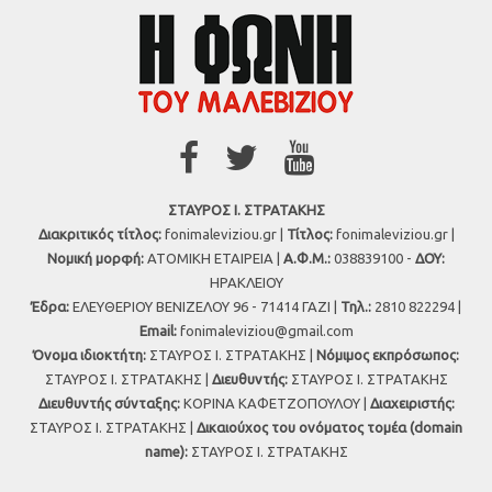
ΣΤΑΥΡΟΣ Ι. ΣΤΡΑΤΑΚΗΣ
Διακριτικός τίτλος:
fonimaleviziou.gr |
Τίτλος:
fonimaleviziou.gr |
Νομική μορφή:
ΑΤΟΜΙΚΗ ΕΤΑΙΡΕΙΑ |
Α.Φ.Μ.:
038839100 -
ΔΟΥ:
ΗΡΑΚΛΕΙΟΥ
Έδρα:
ΕΛΕΥΘΕΡΙΟΥ ΒΕΝΙΖΕΛΟΥ 96 - 71414 ΓΑΖΙ |
Τηλ.:
2810 822294 |
Εmail:
fonimaleviziou@gmail.com
Όνομα ιδιοκτήτη:
ΣΤΑΥΡΟΣ Ι. ΣΤΡΑΤΑΚΗΣ |
Νόμιμος εκπρόσωπος:
ΣΤΑΥΡΟΣ Ι. ΣΤΡΑΤΑΚΗΣ |
Διευθυντής:
ΣΤΑΥΡΟΣ Ι. ΣΤΡΑΤΑΚΗΣ
Διευθυντής σύνταξης:
ΚΟΡΙΝΑ ΚΑΦΕΤΖΟΠΟΥΛΟΥ |
Διαχειριστής:
ΣΤΑΥΡΟΣ Ι. ΣΤΡΑΤΑΚΗΣ |
Δικαιούχος του ονόματος τομέα (domain
name):
ΣΤΑΥΡΟΣ Ι. ΣΤΡΑΤΑΚΗΣ