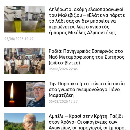
Απλήρωτοι ακόμη ελαιοπαραγωγοί
του Μαλεβιζίου – «Ελάτε να πάρετε
το λάδι σας αν δεν μπορείτε να
περιμένετε», λέει ο γνωστός
έμπορας Μιχάλης Αλμπαντάκης
06/08/2026 10:40
Ροδιά: Πανηγυρικός Εσπερινός στο
Ναό Μεταμόρφωσης του Σωτήρος
(φώτο-βίντεο)
05/08/2026 22:46
Την Παρασκευή το τελευταίο αντίο
στο γνωστό πνευμονολογο Πάνο
Μαματζάκη
06/08/2026 13:37
Αμπέλι – Κρασί στην Κρήτη: Ταξίδι
στον Χρόνο- Οι οικογένειες των
Ανωγείων, οι παραγωγοί, οι έμποροι