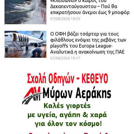
«Κλειδώνει» ο καιρός του
Δεκαπενταύγουστου – Πού θα
επικρατήσουν άνεμοι έως 9 μποφόρ
07/08/2026 19:25
Ο ΟΦΗ βάζει τσάρτερ για τους
φιλάθλους ενόψει της ρεβάνς των
playoffs του Europa League-
Αναλυτικά η ανακοίνωση της ΠΑΕ
07/08/2026 19:17