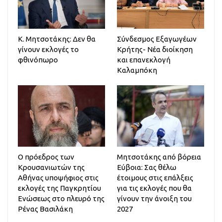
Κ. Μητσοτάκης: Δεν θα
Σύνδεσμος Εξαγωγέων
γίνουν εκλογές το
Κρήτης- Νέα διοίκηση
φθινόπωρο
και επανεκλογή
Καλαμπόκη
Ο πρόεδρος των
Μητσοτάκης από βόρεια
Κρουσανιωτών της
Εύβοια: Σας θέλω
Αθήνας υποψήφιος στις
έτοιμους στις επάλξεις
εκλογές της Παγκρητίου
για τις εκλογές που θα
Ενώσεως στο πλευρό της
γίνουν την άνοιξη του
Ρένας Βασιλάκη
2027