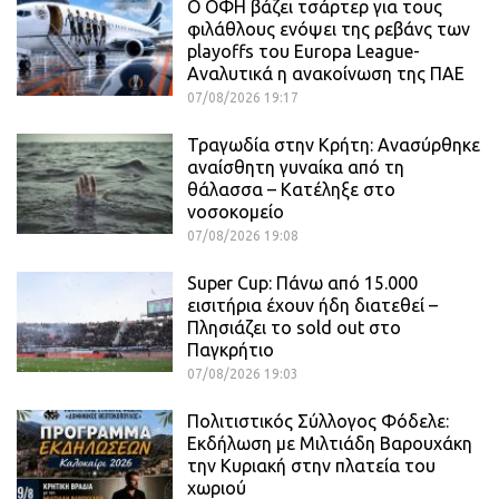
Ο ΟΦΗ βάζει τσάρτερ για τους
φιλάθλους ενόψει της ρεβάνς των
playoffs του Europa League-
Αναλυτικά η ανακοίνωση της ΠΑΕ
07/08/2026 19:17
Τραγωδία στην Κρήτη: Ανασύρθηκε
αναίσθητη γυναίκα από τη
θάλασσα – Κατέληξε στο
νοσοκομείο
07/08/2026 19:08
Super Cup: Πάνω από 15.000
εισιτήρια έχουν ήδη διατεθεί –
Πλησιάζει το sold out στο
Παγκρήτιο
07/08/2026 19:03
Πολιτιστικός Σύλλογος Φόδελε:
Εκδήλωση με Μιλτιάδη Βαρουχάκη
την Κυριακή στην πλατεία του
χωριού