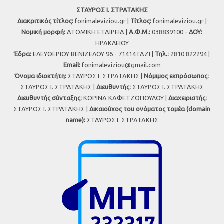
ΣΤΑΥΡΟΣ Ι. ΣΤΡΑΤΑΚΗΣ
Διακριτικός τίτλος:
fonimaleviziou.gr |
Τίτλος:
fonimaleviziou.gr |
Νομική μορφή:
ΑΤΟΜΙΚΗ ΕΤΑΙΡΕΙΑ |
Α.Φ.Μ.:
038839100 -
ΔΟΥ:
ΗΡΑΚΛΕΙΟΥ
Έδρα:
ΕΛΕΥΘΕΡΙΟΥ ΒΕΝΙΖΕΛΟΥ 96 - 71414 ΓΑΖΙ |
Τηλ.:
2810 822294 |
Εmail:
fonimaleviziou@gmail.com
Όνομα ιδιοκτήτη:
ΣΤΑΥΡΟΣ Ι. ΣΤΡΑΤΑΚΗΣ |
Νόμιμος εκπρόσωπος:
ΣΤΑΥΡΟΣ Ι. ΣΤΡΑΤΑΚΗΣ |
Διευθυντής:
ΣΤΑΥΡΟΣ Ι. ΣΤΡΑΤΑΚΗΣ
Διευθυντής σύνταξης:
ΚΟΡΙΝΑ ΚΑΦΕΤΖΟΠΟΥΛΟΥ |
Διαχειριστής:
ΣΤΑΥΡΟΣ Ι. ΣΤΡΑΤΑΚΗΣ |
Δικαιούχος του ονόματος τομέα (domain
name):
ΣΤΑΥΡΟΣ Ι. ΣΤΡΑΤΑΚΗΣ