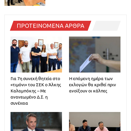
ΠΡΟΤΕΙΝΟΜΕΝΑ ΑΡΘΡΑ
Για 7η συνεχή θητεία στο
Η επόμενη ημέρα των
«τιμόνι» του ΣΕΚ ο Άλκης
εκλογών θα κριθεί πριν
Καλαμπόκης – Με
ανοίξουν οι κάλπες
ανανεωμένο Δ.Σ. η
συνέχεια