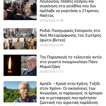
Λουλούδια, πλήθος κόσμου και
συγκίνηση στα γενέθλια που δεν
πρόλαβε να γιορτάσει ο 21χρονος
Νικήτας
05/08/2026 21:48
Ροδιά: Πανηγυρικός Εσπερινός στο
Ναό Μεταμόρφωσης του Σωτήρος
(φώτο-βίντεο)
05/08/2026 22:46
Την Παρασκευή το τελευταίο αντίο
στο γνωστό πνευμονολογο Πάνο
Μαματζάκη
06/08/2026 13:37
Αμπέλι – Κρασί στην Κρήτη: Ταξίδι
στον Χρόνο- Οι οικογένειες των
Ανωγείων, οι παραγωγοί, οι έμποροι
και οι μεταφορείς που κράτησαν
ζωντανή την αγροτική παράδοση