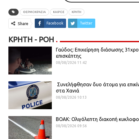
ΘΕΡΜΟΚΡΑΣΙΑ
ΚΑΙΡΌΣ
ΚΡΗΤΗ
Facebook
Twitter
Share
ΚΡΉΤΗ - ΡΟΗ
Γαύδος: Επιχείρηση διάσωσης 31χρ
επισκέπτης
08/08/2026 11:42
Συνελήφθησαν δυο άτομα για επικί
στα Χανιά
08/08/2026 10:13
ΒΟΑΚ: Ολιγόλεπτη διακοπή κυκλοφο
08/08/2026 09:56