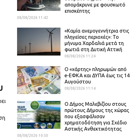
απομάκρυνε με φουσκωτό
επισκέπτης
08/08/2026 11:42
«Καμία ανεμογεννήτρια στις
πληγείσες περιοχές»: Το
μήνυμα Χαρδαλιά μετά τη
φωτιά στη Δυτική Αττική
08/08/2026 11:24
Ο «χάρτης» πληρωμών από
e-ΕΦΚΑ και ΔΥΠΑ έως τις 14
Αυγούστου
υ
08/08/2026 11:14
φει
Ο Δήμος Μαλεβιζίου στους
πρώτους Δήμους της χώρας
που εξασφάλισαν
ση
χρηματοδότηση για Σχέδιο
Αστικής Ανθεκτικότητας
08/08/2026 10:50