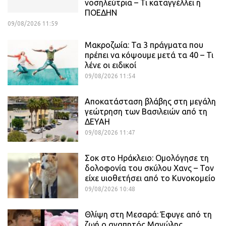
νοσηλεύτρια – Τι καταγγέλλει η
ΠΟΕΔΗΝ
09/08/2026 11:59
Μακροζωία: Τα 3 πράγματα που
πρέπει να κόψουμε μετά τα 40 – Τι
λένε οι ειδικοί
09/08/2026 11:54
Αποκατάσταση βλάβης στη μεγάλη
γεώτρηση των Βασιλειών από τη
ΔΕΥΑΗ
09/08/2026 11:47
Σοκ στο Ηράκλειο: Ομολόγησε τη
δολοφονία του σκύλου Χανς – Τον
είχε υιοθετήσει από το Κυνοκομείο
09/08/2026 10:48
Θλίψη στη Μεσαρά: Έφυγε από τη
ζωή ο αγαπητός Μανώλης