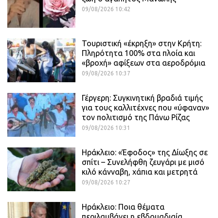
09/08/2026 10:42
Τουριστική «έκρηξη» στην Κρήτη:
Πληρότητα 100% στα πλοία και
«βροχή» αφίξεων στα αεροδρόμια
09/08/2026 10:37
Γέργερη: Συγκινητική βραδιά τιμής
για τους καλλιτέχνες που «ύφαναν»
τον πολιτισμό της Πάνω Ρίζας
09/08/2026 10:31
Ηράκλειο: «Έφοδος» της Δίωξης σε
σπίτι – Συνελήφθη ζευγάρι με μισό
κιλό κάνναβη, χάπια και μετρητά
09/08/2026 10:27
Ηράκλειο: Ποια θέματα
περιλαμβάνει η εβδομαδιαία