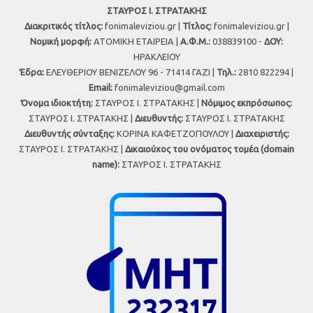
ΣΤΑΥΡΟΣ Ι. ΣΤΡΑΤΑΚΗΣ
Διακριτικός τίτλος:
fonimaleviziou.gr |
Τίτλος:
fonimaleviziou.gr |
Νομική μορφή:
ΑΤΟΜΙΚΗ ΕΤΑΙΡΕΙΑ |
Α.Φ.Μ.:
038839100 -
ΔΟΥ:
ΗΡΑΚΛΕΙΟΥ
Έδρα:
ΕΛΕΥΘΕΡΙΟΥ ΒΕΝΙΖΕΛΟΥ 96 - 71414 ΓΑΖΙ |
Τηλ.:
2810 822294 |
Εmail:
fonimaleviziou@gmail.com
Όνομα ιδιοκτήτη:
ΣΤΑΥΡΟΣ Ι. ΣΤΡΑΤΑΚΗΣ |
Νόμιμος εκπρόσωπος:
ΣΤΑΥΡΟΣ Ι. ΣΤΡΑΤΑΚΗΣ |
Διευθυντής:
ΣΤΑΥΡΟΣ Ι. ΣΤΡΑΤΑΚΗΣ
Διευθυντής σύνταξης:
ΚΟΡΙΝΑ ΚΑΦΕΤΖΟΠΟΥΛΟΥ |
Διαχειριστής:
ΣΤΑΥΡΟΣ Ι. ΣΤΡΑΤΑΚΗΣ |
Δικαιούχος του ονόματος τομέα (domain
name):
ΣΤΑΥΡΟΣ Ι. ΣΤΡΑΤΑΚΗΣ