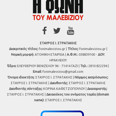
ΣΤΑΥΡΟΣ Ι. ΣΤΡΑΤΑΚΗΣ
Διακριτικός τίτλος:
fonimaleviziou.gr |
Τίτλος:
fonimaleviziou.gr |
Νομική μορφή:
ΑΤΟΜΙΚΗ ΕΤΑΙΡΕΙΑ |
Α.Φ.Μ.:
038839100 -
ΔΟΥ:
ΗΡΑΚΛΕΙΟΥ
Έδρα:
ΕΛΕΥΘΕΡΙΟΥ ΒΕΝΙΖΕΛΟΥ 96 - 71414 ΓΑΖΙ |
Τηλ.:
2810 822294 |
Εmail:
fonimaleviziou@gmail.com
Όνομα ιδιοκτήτη:
ΣΤΑΥΡΟΣ Ι. ΣΤΡΑΤΑΚΗΣ |
Νόμιμος εκπρόσωπος:
ΣΤΑΥΡΟΣ Ι. ΣΤΡΑΤΑΚΗΣ |
Διευθυντής:
ΣΤΑΥΡΟΣ Ι. ΣΤΡΑΤΑΚΗΣ
Διευθυντής σύνταξης:
ΚΟΡΙΝΑ ΚΑΦΕΤΖΟΠΟΥΛΟΥ |
Διαχειριστής:
ΣΤΑΥΡΟΣ Ι. ΣΤΡΑΤΑΚΗΣ |
Δικαιούχος του ονόματος τομέα (domain
name):
ΣΤΑΥΡΟΣ Ι. ΣΤΡΑΤΑΚΗΣ