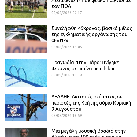
Ατσαλένιο 1-1 σε φιλικό παιγνίδι με
τον ΠΟΑ
08/08/2026 20:17
Συνελήφθη 49χρονος, βασικό μέλος
της εγκληματικής οργάνωσης του
«Έντικ»
08/08/2026 19:45
Τραγωδία στην Πάρο: Πνίγηκε
4χρονος σε πισίνα beach bar
08/08/2026 19:38
ΔΕΔΔΗΕ: Διακοπές ρεύματος σε
περιοχές της Κρήτης αύριο Κυριακή
9 Αυγούστου
08/08/2026 18:59
Μια μεγάλη μουσική βραδιά στην