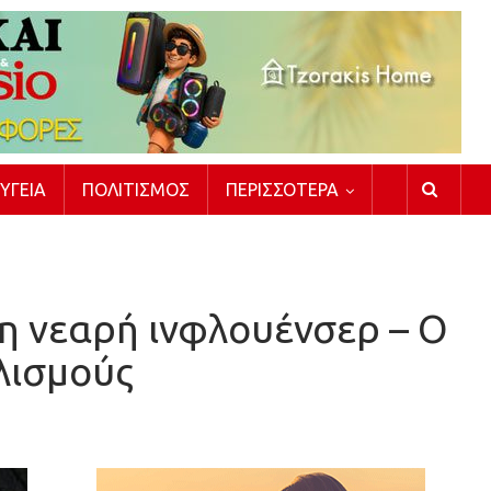
ΥΓΕΊΑ
ΠΟΛΙΤΙΣΜΌΣ
ΠΕΡΙΣΣΌΤΕΡΑ
 η νεαρή ινφλουένσερ – Ο
λισμούς