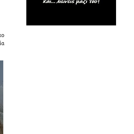
χο
ία