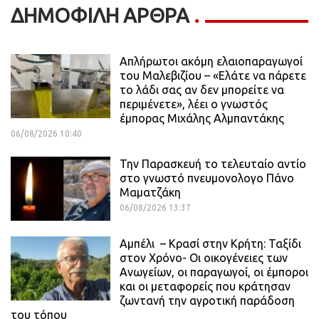
ΔΗΜΟΦΙΛΗ ΑΡΘΡΑ
Απλήρωτοι ακόμη ελαιοπαραγωγοί
του Μαλεβιζίου – «Ελάτε να πάρετε
το λάδι σας αν δεν μπορείτε να
περιμένετε», λέει ο γνωστός
έμπορας Μιχάλης Αλμπαντάκης
06/08/2026 10:40
Την Παρασκευή το τελευταίο αντίο
στο γνωστό πνευμονολογο Πάνο
Μαματζάκη
06/08/2026 13:37
Αμπέλι – Κρασί στην Κρήτη: Ταξίδι
στον Χρόνο- Οι οικογένειες των
Ανωγείων, οι παραγωγοί, οι έμποροι
και οι μεταφορείς που κράτησαν
ζωντανή την αγροτική παράδοση
του τόπου