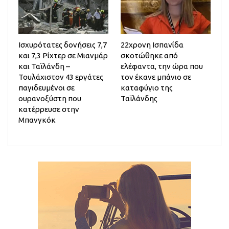
Ισχυρότατες δονήσεις 7,7
22χρονη Ισπανίδα
και 7,3 Ρίχτερ σε Μιανμάρ
σκοτώθηκε από
και Ταϊλάνδη –
ελέφαντα, την ώρα που
Τουλάχιστον 43 εργάτες
τον έκανε μπάνιο σε
παγιδευμένοι σε
καταφύγιο της
ουρανοξύστη που
Ταϊλάνδης
κατέρρευσε στην
Μπανγκόκ