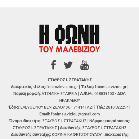
ΣΤΑΥΡΟΣ Ι. ΣΤΡΑΤΑΚΗΣ
Διακριτικός τίτλος:
fonimaleviziou.gr |
Τίτλος:
fonimaleviziou.gr |
Νομική μορφή:
ΑΤΟΜΙΚΗ ΕΤΑΙΡΕΙΑ |
Α.Φ.Μ.:
038839100 -
ΔΟΥ:
ΗΡΑΚΛΕΙΟΥ
Έδρα:
ΕΛΕΥΘΕΡΙΟΥ ΒΕΝΙΖΕΛΟΥ 96 - 71414 ΓΑΖΙ |
Τηλ.:
2810 822294 |
Εmail:
fonimaleviziou@gmail.com
Όνομα ιδιοκτήτη:
ΣΤΑΥΡΟΣ Ι. ΣΤΡΑΤΑΚΗΣ |
Νόμιμος εκπρόσωπος:
ΣΤΑΥΡΟΣ Ι. ΣΤΡΑΤΑΚΗΣ |
Διευθυντής:
ΣΤΑΥΡΟΣ Ι. ΣΤΡΑΤΑΚΗΣ
Διευθυντής σύνταξης:
ΚΟΡΙΝΑ ΚΑΦΕΤΖΟΠΟΥΛΟΥ |
Διαχειριστής: