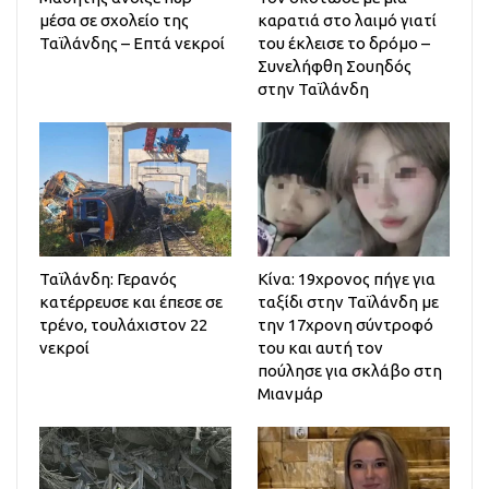
μέσα σε σχολείο της
καρατιά στο λαιμό γιατί
Ταϊλάνδης – Επτά νεκροί
του έκλεισε το δρόμο –
Συνελήφθη Σουηδός
στην Ταϊλάνδη
Ταϊλάνδη: Γερανός
Κίνα: 19χρονος πήγε για
κατέρρευσε και έπεσε σε
ταξίδι στην Ταϊλάνδη με
τρένο, τουλάχιστον 22
την 17χρονη σύντροφό
νεκροί
του και αυτή τον
πούλησε για σκλάβο στη
Μιανμάρ