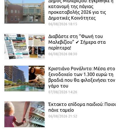
Δήμος Μαλεβιζίου: Εγκρίθηκε η
κατανομή της πάγιας
προκαταβολής 2026 για τις
Δημοτικές Κοινότητες
06/08/2026 18:15
Διαβάστε στη “Φωνή του
Μαλεβιζίου” ✔ Σήμερα στα
περίπτερα!
06/08/2026 08:30
Κριστιάνο Ρονάλντο: Μέσα στο
ξενοδοχείο των 1.300 ευρώ τη
βραδιά που θα φιλοξενήσει τον
γάμο του
07/08/2026 14:26
Έκτακτο επίδομα παιδιού: Ποιοι
πάνε ταμείο
06/08/2026 21:52