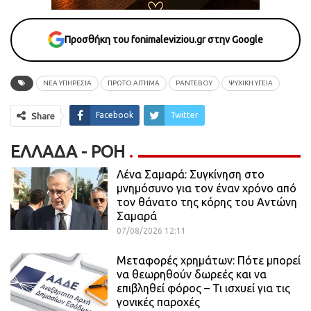
Προσθήκη του fonimaleviziou.gr στην Google
ΝΈΑ ΥΠΗΡΕΣΊΑ
ΠΡΏΤΟ ΑΊΤΗΜΑ
ΡΑΝΤΕΒΟΥ
ΨΥΧΙΚΗ ΥΓΕΙΑ
Facebook
Twitter
Share
ΕΛΛΆΔΑ - ΡΟΗ
Λένα Σαμαρά: Συγκίνηση στο
μνημόσυνο για τον έναν χρόνο από
τον θάνατο της κόρης του Αντώνη
Σαμαρά
07/08/2026 12:11
Μεταφορές χρημάτων: Πότε μπορεί
να θεωρηθούν δωρεές και να
επιβληθεί φόρος – Τι ισχυεί για τις
γονικές παροχές