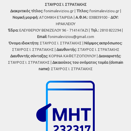
ΣΤΑΥΡΟΣ Ι. ΣΤΡΑΤΑΚΗΣ
Διακριτικός τίτλος:
fonimaleviziou.gr |
Τίτλος:
fonimaleviziou.gr |
Νομική μορφή:
ΑΤΟΜΙΚΗ ΕΤΑΙΡΕΙΑ |
Α.Φ.Μ.:
038839100 -
ΔΟΥ:
ΗΡΑΚΛΕΙΟΥ
Έδρα:
ΕΛΕΥΘΕΡΙΟΥ ΒΕΝΙΖΕΛΟΥ 96 - 71414 ΓΑΖΙ |
Τηλ.:
2810 822294 |
Εmail:
fonimaleviziou@gmail.com
Όνομα ιδιοκτήτη:
ΣΤΑΥΡΟΣ Ι. ΣΤΡΑΤΑΚΗΣ |
Νόμιμος εκπρόσωπος:
ΣΤΑΥΡΟΣ Ι. ΣΤΡΑΤΑΚΗΣ |
Διευθυντής:
ΣΤΑΥΡΟΣ Ι. ΣΤΡΑΤΑΚΗΣ
Διευθυντής σύνταξης:
ΚΟΡΙΝΑ ΚΑΦΕΤΖΟΠΟΥΛΟΥ |
Διαχειριστής:
ΣΤΑΥΡΟΣ Ι. ΣΤΡΑΤΑΚΗΣ |
Δικαιούχος του ονόματος τομέα (domain
name):
ΣΤΑΥΡΟΣ Ι. ΣΤΡΑΤΑΚΗΣ