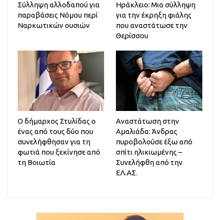
Σύλληψη αλλοδαπού για
Ηράκλειο: Μια σύλληψη
παραβάσεις Νόμου περί
για την έκρηξη φιάλης
Ναρκωτικών ουσιών
που αναστάτωσε την
Θερίσσου
Ο δήμαρχος Στυλίδας ο
Αναστάτωση στην
ένας από τους δύο που
Αμαλιάδα: Άνδρας
συνελήφθησαν για τη
πυροβολούσε έξω από
φωτιά που ξεκίνησε από
σπίτι ηλικιωμένης –
τη Βοιωτία
Συνελήφθη από την
ΕΛ.ΑΣ.