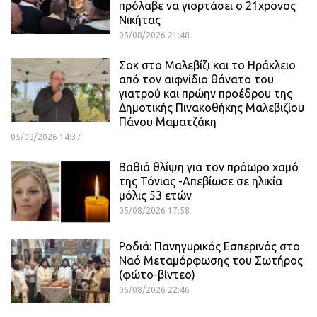
πρόλαβε να γιορτάσει ο 21χρονος
Νικήτας
05/08/2026 21:48
Σοκ στο Μαλεβίζι και το Ηράκλειο
από τον αιφνίδιο θάνατο του
γιατρού και πρώην προέδρου της
Δημοτικής Πινακοθήκης Μαλεβιζίου
Πάνου Μαματζάκη
05/08/2026 14:37
Βαθιά θλίψη για τον πρόωρο χαμό
της Τόνιας -Απεβίωσε σε ηλικία
μόλις 53 ετών
05/08/2026 17:58
Ροδιά: Πανηγυρικός Εσπερινός στο
Ναό Μεταμόρφωσης του Σωτήρος
(φώτο-βίντεο)
05/08/2026 22:46