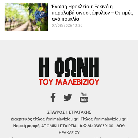
Ένωση Ηρακλείου: Ξεκινά η
παραλαβή οινοστάφυλων – Οι τιμές
ανά ποικιλία
07/08/2026 13:20
ΣΤΑΥΡΟΣ Ι. ΣΤΡΑΤΑΚΗΣ
Διακριτικός τίτλος:
fonimaleviziou.gr |
Τίτλος:
fonimaleviziou.gr |
Νομική μορφή:
ΑΤΟΜΙΚΗ ΕΤΑΙΡΕΙΑ |
Α.Φ.Μ.:
038839100 -
ΔΟΥ:
ΗΡΑΚΛΕΙΟΥ