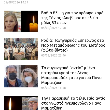
05/08/2026 14:37
Βαθιά θλίψη για τον πρόωρο χαμό
της Τόνιας -Απεβίωσε σε ηλικία
μόλις 53 ετών
05/08/2026 17:58
Ροδιά: Πανηγυρικός Εσπερινός στο
Ναό Μεταμόρφωσης του Σωτήρος
(φώτο-βίντεο)
05/08/2026 22:46
Το συγκινητικό “αντίο” μ΄ ένα
ποτηράκι κρασί της Λένας
Μπορμπουδάκη στο γιατρό Πάνο
Μαματζάκη
05/08/2026 18:48
Την Παρασκευή το τελευταίο αντίο
στο γνωστό πνευμονολογο Πάνο
Μαματζάκη