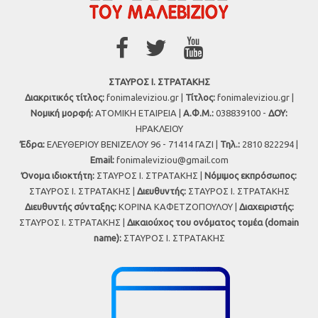
ΣΤΑΥΡΟΣ Ι. ΣΤΡΑΤΑΚΗΣ
Διακριτικός τίτλος:
fonimaleviziou.gr |
Τίτλος:
fonimaleviziou.gr |
Νομική μορφή:
ΑΤΟΜΙΚΗ ΕΤΑΙΡΕΙΑ |
Α.Φ.Μ.:
038839100 -
ΔΟΥ:
ΗΡΑΚΛΕΙΟΥ
Έδρα:
ΕΛΕΥΘΕΡΙΟΥ ΒΕΝΙΖΕΛΟΥ 96 - 71414 ΓΑΖΙ |
Τηλ.:
2810 822294 |
Εmail:
fonimaleviziou@gmail.com
Όνομα ιδιοκτήτη:
ΣΤΑΥΡΟΣ Ι. ΣΤΡΑΤΑΚΗΣ |
Νόμιμος εκπρόσωπος:
ΣΤΑΥΡΟΣ Ι. ΣΤΡΑΤΑΚΗΣ |
Διευθυντής:
ΣΤΑΥΡΟΣ Ι. ΣΤΡΑΤΑΚΗΣ
Διευθυντής σύνταξης:
ΚΟΡΙΝΑ ΚΑΦΕΤΖΟΠΟΥΛΟΥ |
Διαχειριστής:
ΣΤΑΥΡΟΣ Ι. ΣΤΡΑΤΑΚΗΣ |
Δικαιούχος του ονόματος τομέα (domain
name):
ΣΤΑΥΡΟΣ Ι. ΣΤΡΑΤΑΚΗΣ