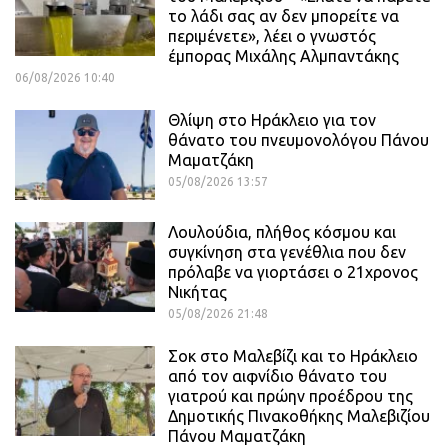
το λάδι σας αν δεν μπορείτε να
περιμένετε», λέει ο γνωστός
έμπορας Μιχάλης Αλμπαντάκης
06/08/2026 10:40
Θλίψη στο Ηράκλειο για τον
θάνατο του πνευμονολόγου Πάνου
Μαματζάκη
05/08/2026 13:57
Λουλούδια, πλήθος κόσμου και
συγκίνηση στα γενέθλια που δεν
πρόλαβε να γιορτάσει ο 21χρονος
Νικήτας
05/08/2026 21:48
Σοκ στο Μαλεβίζι και το Ηράκλειο
από τον αιφνίδιο θάνατο του
γιατρού και πρώην προέδρου της
Δημοτικής Πινακοθήκης Μαλεβιζίου
Πάνου Μαματζάκη