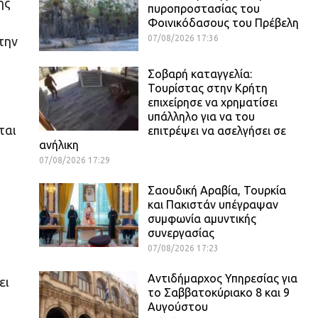
ης
πυροπροστασίας του
Φοινικόδασους του Πρέβελη
07/08/2026 17:36
την
Σοβαρή καταγγελία:
Τουρίστας στην Κρήτη
επιχείρησε να χρηματίσει
υπάλληλο για να του
ται
επιτρέψει να ασελγήσει σε
ανήλικη
07/08/2026 17:29
Σαουδική Αραβία, Τουρκία
και Πακιστάν υπέγραψαν
συμφωνία αμυντικής
συνεργασίας
07/08/2026 17:23
Αντιδήμαρχος Υπηρεσίας για
ει
το Σαββατοκύριακο 8 και 9
Αυγούστου