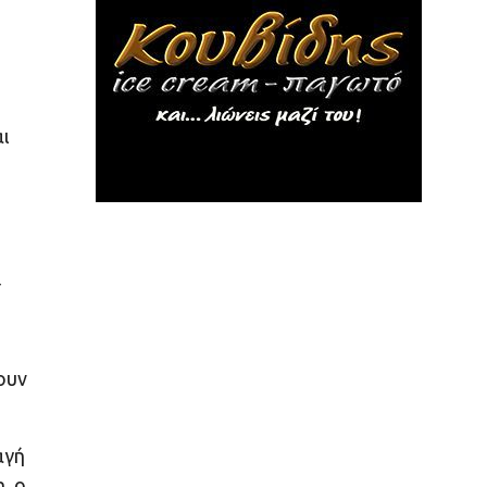
αι
Υ
ουν
αγή
, ο