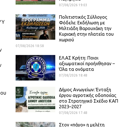
07/08/2026 19:03
Πολιτιστικός Σύλλογος
ΥΥ
Φόδελε: Εκδήλωση με
Μιλτιάδη Βαρουχάκη την
Κυριακή στην πλατεία του
χωριού
07/08/2026 18:58
ν
ΕΛ.ΑΣ Κρήτη: Ποιοι
αξιωματικοί προήχθησαν –
ν
Όλα τα ονόματα
07/08/2026 18:48
Δήμος Ανωγείων: Ένταξη
του
έργου αγροτικής οδοποιίας
στο Στρατηγικό Σχέδιο ΚΑΠ
2023–2027
07/08/2026 17:48
Στον «πάγο» η μελέτη