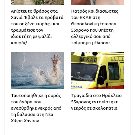
Απίστευτο θράσος στα
Γιατρός και διασώστες
Χανιά: Έβαλε τα πρόβατά
του ΕΚΑΒ στη
του σε ξένο χωράφι και
Θεσσαλονίκη έσωσαν
τραυμάτισε τον
55χρονο που υπέστη
ιδιοκτήτη με ψαλίδι
αλλεργικό σοκ από
κουράς!
τσίμπημα μέλισσας
Ταυτοποιήθηκε η σορός
Τραγωδία στο Ηράκλειο:
του άνδρα που
55χρονος εντοπίστηκε
ανασύρθηκε νεκρός από
νεκρός σε σκαλοπάτια
τη θάλασσα στη Νέα
Χώρα Χανίων