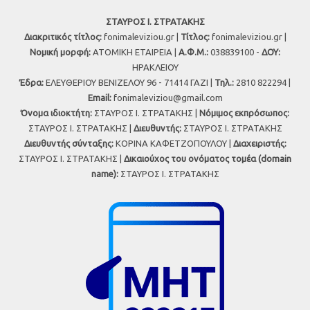
ΣΤΑΥΡΟΣ Ι. ΣΤΡΑΤΑΚΗΣ
Διακριτικός τίτλος:
fonimaleviziou.gr |
Τίτλος:
fonimaleviziou.gr |
Νομική μορφή:
ΑΤΟΜΙΚΗ ΕΤΑΙΡΕΙΑ |
Α.Φ.Μ.:
038839100 -
ΔΟΥ:
ΗΡΑΚΛΕΙΟΥ
Έδρα:
ΕΛΕΥΘΕΡΙΟΥ ΒΕΝΙΖΕΛΟΥ 96 - 71414 ΓΑΖΙ |
Τηλ.:
2810 822294 |
Εmail:
fonimaleviziou@gmail.com
Όνομα ιδιοκτήτη:
ΣΤΑΥΡΟΣ Ι. ΣΤΡΑΤΑΚΗΣ |
Νόμιμος εκπρόσωπος:
ΣΤΑΥΡΟΣ Ι. ΣΤΡΑΤΑΚΗΣ |
Διευθυντής:
ΣΤΑΥΡΟΣ Ι. ΣΤΡΑΤΑΚΗΣ
Διευθυντής σύνταξης:
ΚΟΡΙΝΑ ΚΑΦΕΤΖΟΠΟΥΛΟΥ |
Διαχειριστής:
ΣΤΑΥΡΟΣ Ι. ΣΤΡΑΤΑΚΗΣ |
Δικαιούχος του ονόματος τομέα (domain
name):
ΣΤΑΥΡΟΣ Ι. ΣΤΡΑΤΑΚΗΣ