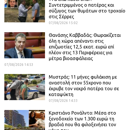
Συντετριμμένος ο πατέρας και
σύζυγος των θυμάτων στο τροχαίο
στις Σέρρες
07/08/2026 15:02
Θανάσης Καββαδάς: Θωρακίζεται
όλη η χώρα απέναντι στις
επιζωοτίες 12,5 εκατ. ευρώ επί
πλέον στις 13 Περιφέρειες για
μέτρα βιοασφάλειας
07/08/2026 14:53
Μυστράς: 11 μήνες φυλάκιση με
αναστολή στον 55χρονο που
έκρυβε τον νεκρό πατέρα του σε
καταψύκτη
07/08/2026 14:33
Κριστιάνο Ρονάλντο: Μέσα στο
ξενοδοχείο των 1.300 ευρώ τη
βραδιά που θα φιλοξενήσει τον