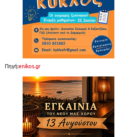
Πηγή:
enikos.gr