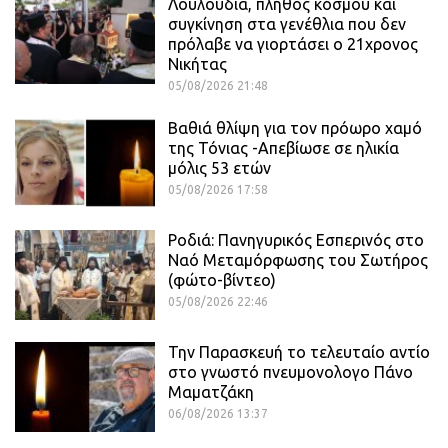
Λουλούδια, πλήθος κόσμου και
συγκίνηση στα γενέθλια που δεν
πρόλαβε να γιορτάσει ο 21χρονος
Νικήτας
05/08/2026 21:48
Βαθιά θλίψη για τον πρόωρο χαμό
της Τόνιας -Απεβίωσε σε ηλικία
μόλις 53 ετών
05/08/2026 17:58
Ροδιά: Πανηγυρικός Εσπερινός στο
Ναό Μεταμόρφωσης του Σωτήρος
(φώτο-βίντεο)
05/08/2026 22:46
Την Παρασκευή το τελευταίο αντίο
στο γνωστό πνευμονολογο Πάνο
Μαματζάκη
06/08/2026 13:37