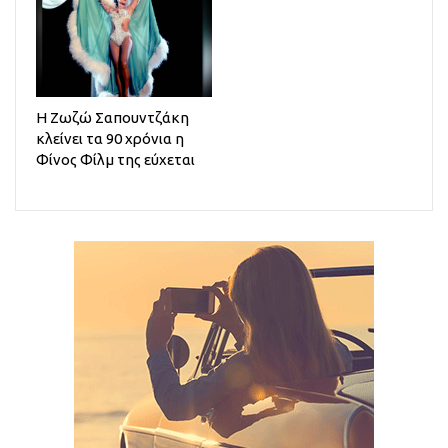
Η Ζωζώ Σαπουντζάκη
κλείνει τα 90 χρόνια η
Φίνος Φίλμ της εύχεται