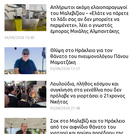
Απλήρωτοι ακόμη ελαιοπαραγωγοί
του Μαλεβιζίου – «Ελάτε να πάρετε
το λάδι σας αν δεν μπορείτε να
περιμένετε», λέει ο γνωστός
έμπορας Μιχάλης Αλμπαντάκης
06/08/2026 10:40
Θλίψη στο Ηράκλειο για τον
θάνατο του πνευμονολόγου Πάνου
Μαματζάκη
05/08/2026 13:57
Λουλούδια, πλήθος κόσμου και
συγκίνηση στα γενέθλια που δεν
πρόλαβε να γιορτάσει ο 21χρονος
Νικήτας
05/08/2026 21:48
Σοκ στο Μαλεβίζι και το Ηράκλειο
από τον αιφνίδιο θάνατο του
γιατρού και πρώην προέδρου της