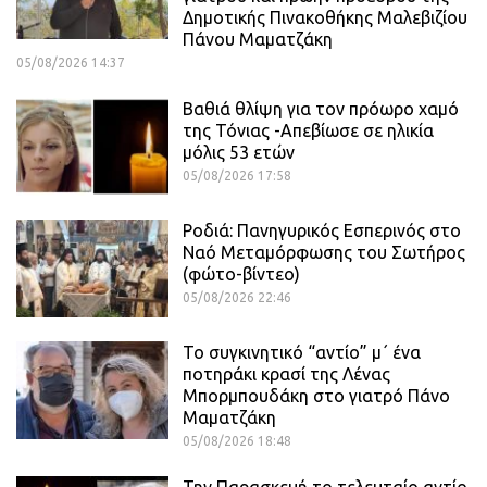
Δημοτικής Πινακοθήκης Μαλεβιζίου
Πάνου Μαματζάκη
05/08/2026 14:37
Βαθιά θλίψη για τον πρόωρο χαμό
της Τόνιας -Απεβίωσε σε ηλικία
μόλις 53 ετών
05/08/2026 17:58
Ροδιά: Πανηγυρικός Εσπερινός στο
Ναό Μεταμόρφωσης του Σωτήρος
(φώτο-βίντεο)
05/08/2026 22:46
Το συγκινητικό “αντίο” μ΄ ένα
ποτηράκι κρασί της Λένας
Μπορμπουδάκη στο γιατρό Πάνο
Μαματζάκη
05/08/2026 18:48
Την Παρασκευή το τελευταίο αντίο