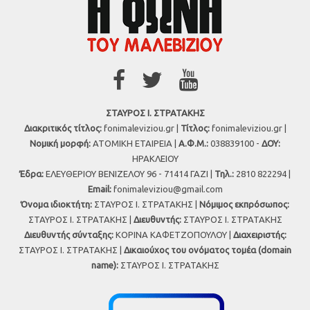
ΣΤΑΥΡΟΣ Ι. ΣΤΡΑΤΑΚΗΣ
Διακριτικός τίτλος:
fonimaleviziou.gr |
Τίτλος:
fonimaleviziou.gr |
Νομική μορφή:
ΑΤΟΜΙΚΗ ΕΤΑΙΡΕΙΑ |
Α.Φ.Μ.:
038839100 -
ΔΟΥ:
ΗΡΑΚΛΕΙΟΥ
Έδρα:
ΕΛΕΥΘΕΡΙΟΥ ΒΕΝΙΖΕΛΟΥ 96 - 71414 ΓΑΖΙ |
Τηλ.:
2810 822294 |
Εmail:
fonimaleviziou@gmail.com
Όνομα ιδιοκτήτη:
ΣΤΑΥΡΟΣ Ι. ΣΤΡΑΤΑΚΗΣ |
Νόμιμος εκπρόσωπος:
ΣΤΑΥΡΟΣ Ι. ΣΤΡΑΤΑΚΗΣ |
Διευθυντής:
ΣΤΑΥΡΟΣ Ι. ΣΤΡΑΤΑΚΗΣ
Διευθυντής σύνταξης:
ΚΟΡΙΝΑ ΚΑΦΕΤΖΟΠΟΥΛΟΥ |
Διαχειριστής:
ΣΤΑΥΡΟΣ Ι. ΣΤΡΑΤΑΚΗΣ |
Δικαιούχος του ονόματος τομέα (domain
name):
ΣΤΑΥΡΟΣ Ι. ΣΤΡΑΤΑΚΗΣ