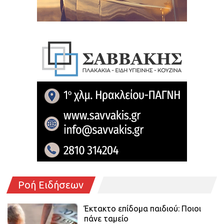
Ροή Ειδήσεων
Έκτακτο επίδομα παιδιού: Ποιοι
πάνε ταμείο