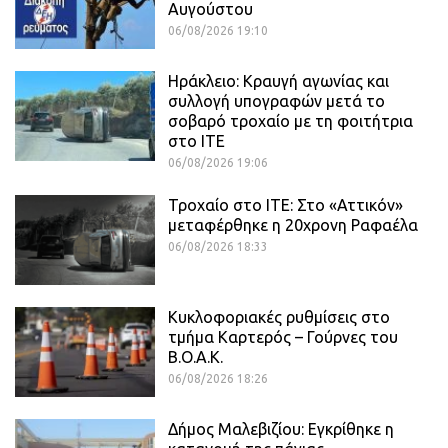
Αυγούστου
06/08/2026 19:10
Ηράκλειο: Κραυγή αγωνίας και
συλλογή υπογραφών μετά το
σοβαρό τροχαίο με τη φοιτήτρια
στο ΙΤΕ
06/08/2026 19:06
Τροχαίο στο ΙΤΕ: Στο «Αττικόν»
μεταφέρθηκε η 20χρονη Ραφαέλα
06/08/2026 18:33
Κυκλοφοριακές ρυθμίσεις στο
τμήμα Καρτερός – Γούρνες του
Β.Ο.Α.Κ.
06/08/2026 18:26
Δήμος Μαλεβιζίου: Εγκρίθηκε η