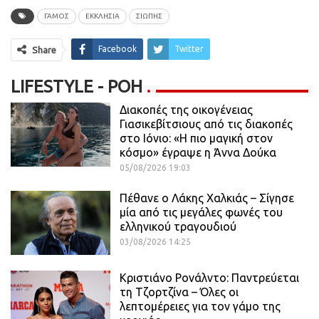
ΓΑΜΟΣ
ΕΚΚΛΗΣΊΑ
ΣΙΩΠΗΣ
Facebook
Twitter
Share
LIFESTYLE - ΡΟΗ
Διακοπές της οικογένειας
Γιασικεβίτσιους από τις διακοπές
στο Ιόνιο: «Η πιο μαγική στον
κόσμο» έγραψε η Άννα Δούκα
05/08/2026 19:03
Πέθανε ο Λάκης Χαλκιάς – Σίγησε
μία από τις μεγάλες φωνές του
ελληνικού τραγουδιού
03/08/2026 14:25
Κριστιάνο Ρονάλντο: Παντρεύεται
τη Τζορτζίνα – Όλες οι
λεπτομέρειες για τον γάμο της