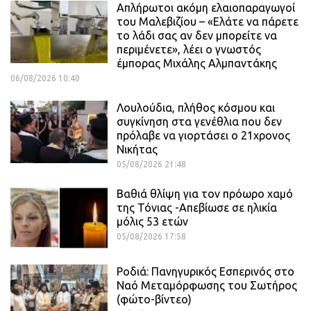
Απλήρωτοι ακόμη ελαιοπαραγωγοί
του Μαλεβιζίου – «Ελάτε να πάρετε
το λάδι σας αν δεν μπορείτε να
περιμένετε», λέει ο γνωστός
έμπορας Μιχάλης Αλμπαντάκης
06/08/2026 10:40
Λουλούδια, πλήθος κόσμου και
συγκίνηση στα γενέθλια που δεν
πρόλαβε να γιορτάσει ο 21χρονος
Νικήτας
05/08/2026 21:48
Βαθιά θλίψη για τον πρόωρο χαμό
της Τόνιας -Απεβίωσε σε ηλικία
μόλις 53 ετών
05/08/2026 17:58
Ροδιά: Πανηγυρικός Εσπερινός στο
Ναό Μεταμόρφωσης του Σωτήρος
(φώτο-βίντεο)