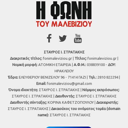
ΣΤΑΥΡΟΣ Ι. ΣΤΡΑΤΑΚΗΣ
Διακριτικός τίτλος:
fonimaleviziou.gr |
Τίτλος:
fonimaleviziou.gr |
Νομική μορφή:
ΑΤΟΜΙΚΗ ΕΤΑΙΡΕΙΑ |
Α.Φ.Μ.:
038839100 -
ΔΟΥ:
ΗΡΑΚΛΕΙΟΥ
Έδρα:
ΕΛΕΥΘΕΡΙΟΥ ΒΕΝΙΖΕΛΟΥ 96 - 71414 ΓΑΖΙ |
Τηλ.:
2810 822294 |
Εmail:
fonimaleviziou@gmail.com
Όνομα ιδιοκτήτη:
ΣΤΑΥΡΟΣ Ι. ΣΤΡΑΤΑΚΗΣ |
Νόμιμος εκπρόσωπος:
ΣΤΑΥΡΟΣ Ι. ΣΤΡΑΤΑΚΗΣ |
Διευθυντής:
ΣΤΑΥΡΟΣ Ι. ΣΤΡΑΤΑΚΗΣ
Διευθυντής σύνταξης:
ΚΟΡΙΝΑ ΚΑΦΕΤΖΟΠΟΥΛΟΥ |
Διαχειριστής:
ΣΤΑΥΡΟΣ Ι. ΣΤΡΑΤΑΚΗΣ |
Δικαιούχος του ονόματος τομέα (domain
name):
ΣΤΑΥΡΟΣ Ι. ΣΤΡΑΤΑΚΗΣ