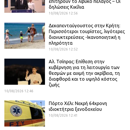
επιτηρούν το λιβυκό πέλαγος – Οι
δηλώσεις Κικίλια
10/08/2026 12:56
Δεκαπενταύγουστος στην Κρήτη:
Περισσότεροι τουρίστες, λιγότερες
διανυκτερεύσεις -Ικανοποιητική η
πληρότητα
10/08/2026 12:52
Αλ. Τσίπρας: Επίθεση στην
κυβέρνηση για τη λειτουργία των
θεσμών με αιχμή την ακρίβεια, τη
διαφθορά και το υψηλό κόστος
ζωής
10/08/2026 12:46
Πόρτο Χέλι: Νεκρή 64χρονη
ιδιοκτήτρια ξενοδοχείου
10/08/2026 12:41