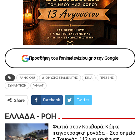
Προσθήκη του fonimaleviziou.gr στην Google
FANG QIU
ΔΙΟΝΥΣΗΣ ΣΤΑΜΕΝΙΤΗΣ
ΚΙΝΑ
ΠΡΈΣΒΗΣ
ΣΥΝΑΝΤΗΣΗ
ΥΦΑΑΤ
Facebook
Twitter
Share
ΕΛΛΆΔΑ - ΡΟΗ
Φωτιά στον Κουβαρά: Κάηκε
πτηνοτροφική μονάδα – Στο σημείο
ο Τουρνάς, 112 για εκκένωση