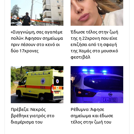
«Συγγνώμη, σας αγαπάμε
Έδωσε τέλος στην ζωή
πολύ»: Άφησαν σημείωμα
της η 22χρονη που είχε
πριν πέσουν στο κενό οι
επιζήσει από τη σφαγή
δύο 17χρονες
της Χαμάς στο μουσικό
φεστιβάλ
Πρέβεζα: Νεκρός
Ρέθυμνο: Άφησε
βρέθηκε γιατρός στο
σημείωμα και έδωσε
διαμέρισμα του
τέλος στην ζωή του