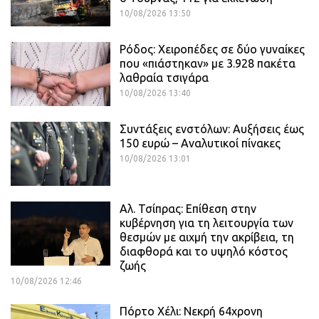
10/08/2026 13:50
Ρόδος: Χειροπέδες σε δύο γυναίκες
που «πιάστηκαν» με 3.928 πακέτα
λαθραία τσιγάρα
10/08/2026 13:40
Συντάξεις ενστόλων: Αυξήσεις έως
150 ευρώ – Αναλυτικοί πίνακες
10/08/2026 13:01
Αλ. Τσίπρας: Επίθεση στην
κυβέρνηση για τη λειτουργία των
θεσμών με αιχμή την ακρίβεια, τη
διαφθορά και το υψηλό κόστος
ζωής
10/08/2026 12:46
Πόρτο Χέλι: Νεκρή 64χρονη