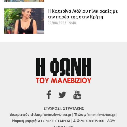
Η Κατερίνα Λιόλιου πίνει ρακές με
την παρέα της στην Κρήτη
09/08/2026 19:48
ΣΤΑΥΡΟΣ Ι. ΣΤΡΑΤΑΚΗΣ
Διακριτικός τίτλος:
fonimaleviziou.gr |
Τίτλος:
fonimaleviziou.gr |
Νομική μορφή:
ΑΤΟΜΙΚΗ ΕΤΑΙΡΕΙΑ |
Α.Φ.Μ.:
038839100 -
ΔΟΥ: