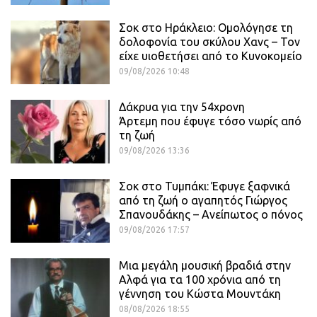
Σοκ στο Ηράκλειο: Ομολόγησε τη
δολοφονία του σκύλου Χανς – Τον
είχε υιοθετήσει από το Κυνοκομείο
09/08/2026 10:48
Δάκρυα για την 54χρονη
Άρτεμη που έφυγε τόσο νωρίς από
τη ζωή
09/08/2026 13:36
Σοκ στο Τυμπάκι: Έφυγε ξαφνικά
από τη ζωή ο αγαπητός Γιώργος
Σπανουδάκης – Ανείπωτος ο πόνος
09/08/2026 17:57
Μια μεγάλη μουσική βραδιά στην
Αλφά για τα 100 χρόνια από τη
γέννηση του Κώστα Μουντάκη
08/08/2026 18:55