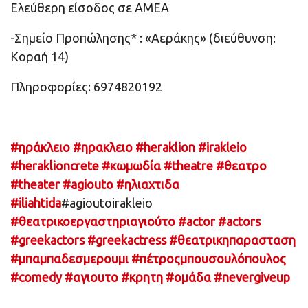
Ελεύθερη είσοδος σε ΑΜΕΑ
-Σημείο Προπώλησης* : «Αεράκης» (διεύθυνση:
Κοραή 14)
Πληροφορίες: 6974820192
#ηράκλειο
#ηρακλειο
#heraklion
#irakleio
#heraklioncrete
#κωμωδία
#theatre
#θεατρο
#theater
#agiouto
#ηλιαχτιδα
#iliahtida
#agioutoirakleio
#θεατρικοεργαστηριαγιούτο
#actor
#actors
#greekactors
#greekactress
#θεατρικηπαρασταση
#μπαμπαδεσμερουμι
#πέτροςμπουσουλόπουλος
#comedy
#αγιουτο
#κρητη
#ομάδα
#nevergiveup