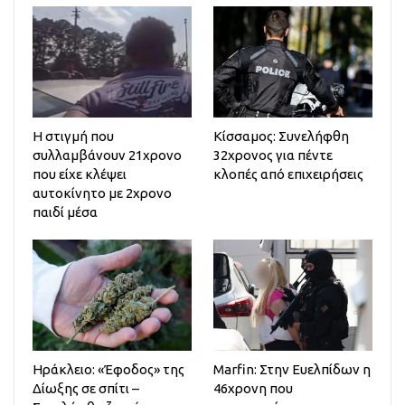
Η στιγμή που
Κίσσαμος: Συνελήφθη
συλλαμβάνουν 21χρονο
32χρονος για πέντε
που είχε κλέψει
κλοπές από επιχειρήσεις
αυτοκίνητο με 2χρονο
παιδί μέσα
Ηράκλειο: «Έφοδος» της
Marfin: Στην Ευελπίδων η
Δίωξης σε σπίτι –
46χρονη που