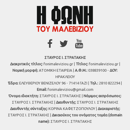
ΣΤΑΥΡΟΣ Ι. ΣΤΡΑΤΑΚΗΣ
Διακριτικός τίτλος:
fonimaleviziou.gr |
Τίτλος:
fonimaleviziou.gr |
Νομική μορφή:
ΑΤΟΜΙΚΗ ΕΤΑΙΡΕΙΑ |
Α.Φ.Μ.:
038839100 -
ΔΟΥ:
ΗΡΑΚΛΕΙΟΥ
Έδρα:
ΕΛΕΥΘΕΡΙΟΥ ΒΕΝΙΖΕΛΟΥ 96 - 71414 ΓΑΖΙ |
Τηλ.:
2810 822294 |
Εmail:
fonimaleviziou@gmail.com
Όνομα ιδιοκτήτη:
ΣΤΑΥΡΟΣ Ι. ΣΤΡΑΤΑΚΗΣ |
Νόμιμος εκπρόσωπος:
ΣΤΑΥΡΟΣ Ι. ΣΤΡΑΤΑΚΗΣ |
Διευθυντής:
ΣΤΑΥΡΟΣ Ι. ΣΤΡΑΤΑΚΗΣ
Διευθυντής σύνταξης:
ΚΟΡΙΝΑ ΚΑΦΕΤΖΟΠΟΥΛΟΥ |
Διαχειριστής:
ΣΤΑΥΡΟΣ Ι. ΣΤΡΑΤΑΚΗΣ |
Δικαιούχος του ονόματος τομέα (domain
name):
ΣΤΑΥΡΟΣ Ι. ΣΤΡΑΤΑΚΗΣ