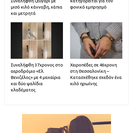
Συνελήφθη ζευγάρι με
κατηγορείται για τον
μισό κιλό κάνναβη, χάπια
φονικό εμπρησμό
και μετρητά
Συνελήφθη 37χρονος στο
Χειροπέδες σε 46χρονη
αεροδρόμιο «Ελ.
στη Θεσσαλονίκη –
Βενιζέλος» με 4 μαχαίρια
Κατασχέθηκε σχεδόν ένα
και δύο ψαλίδια
κιλό ηρωίνης
κλαδέματος