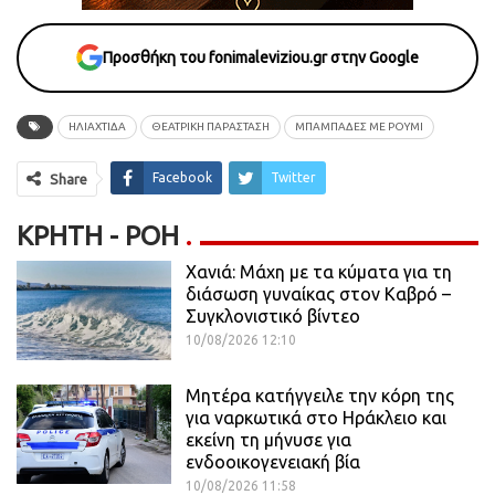
Προσθήκη του fonimaleviziou.gr στην Google
ΗΛΙΑΧΤΙΔΑ
ΘΕΑΤΡΙΚΗ ΠΑΡΑΣΤΑΣΗ
ΜΠΑΜΠΑΔΕΣ ΜΕ ΡΟΥΜΙ
Facebook
Twitter
Share
ΚΡΉΤΗ - ΡΟΗ
Χανιά: Μάχη με τα κύματα για τη
διάσωση γυναίκας στον Καβρό –
Συγκλονιστικό βίντεο
10/08/2026 12:10
Μητέρα κατήγγειλε την κόρη της
για ναρκωτικά στο Ηράκλειο και
εκείνη τη μήνυσε για
ενδοοικογενειακή βία
10/08/2026 11:58