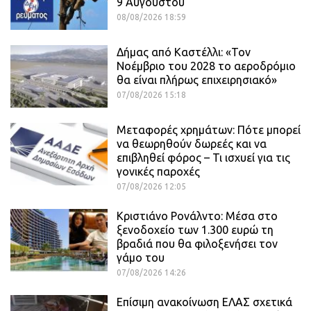
9 Αυγούστου
08/08/2026 18:59
Δήμας από Καστέλλι: «Τον
Νοέμβριο του 2028 το αεροδρόμιο
θα είναι πλήρως επιχειρησιακό»
07/08/2026 15:18
Μεταφορές χρημάτων: Πότε μπορεί
να θεωρηθούν δωρεές και να
επιβληθεί φόρος – Τι ισχυεί για τις
γονικές παροχές
07/08/2026 12:05
Κριστιάνο Ρονάλντο: Μέσα στο
ξενοδοχείο των 1.300 ευρώ τη
βραδιά που θα φιλοξενήσει τον
γάμο του
07/08/2026 14:26
Επίσιμη ανακοίνωση ΕΛΑΣ σχετικά