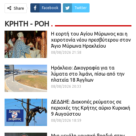
Facebook
Twitter
Share
ΚΡΉΤΗ - ΡΟΗ
Η εορτή του Αγίου Μύρωνος και η
χειροτονία νέου πρεσβύτερου στον
Άγιο Μύρωνα Ηρακλείου
08/08/2026 21:58
Ηράκλειο: Δικογραφία για τα
λύματα στο λιμάνι, πίσω από την
πλατεία 18 Άγγλων
08/08/2026 20:33
ΔΕΔΔΗΕ: Διακοπές ρεύματος σε
περιοχές της Κρήτης αύριο Κυριακή
9 Αυγούστου
08/08/2026 18:59
Μια μεγάλη μουσική βραδιά στην