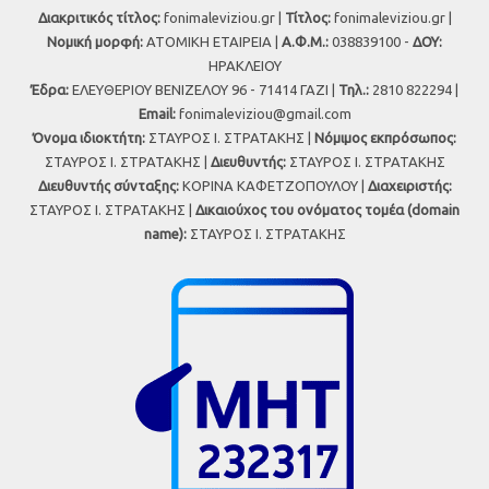
Διακριτικός τίτλος:
fonimaleviziou.gr |
Τίτλος:
fonimaleviziou.gr |
Νομική μορφή:
ΑΤΟΜΙΚΗ ΕΤΑΙΡΕΙΑ |
Α.Φ.Μ.:
038839100 -
ΔΟΥ:
ΗΡΑΚΛΕΙΟΥ
Έδρα:
ΕΛΕΥΘΕΡΙΟΥ ΒΕΝΙΖΕΛΟΥ 96 - 71414 ΓΑΖΙ |
Τηλ.:
2810 822294 |
Εmail:
fonimaleviziou@gmail.com
Όνομα ιδιοκτήτη:
ΣΤΑΥΡΟΣ Ι. ΣΤΡΑΤΑΚΗΣ |
Νόμιμος εκπρόσωπος:
ΣΤΑΥΡΟΣ Ι. ΣΤΡΑΤΑΚΗΣ |
Διευθυντής:
ΣΤΑΥΡΟΣ Ι. ΣΤΡΑΤΑΚΗΣ
Διευθυντής σύνταξης:
ΚΟΡΙΝΑ ΚΑΦΕΤΖΟΠΟΥΛΟΥ |
Διαχειριστής:
ΣΤΑΥΡΟΣ Ι. ΣΤΡΑΤΑΚΗΣ |
Δικαιούχος του ονόματος τομέα (domain
name):
ΣΤΑΥΡΟΣ Ι. ΣΤΡΑΤΑΚΗΣ