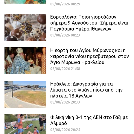
09/08/2026 08:29
Εορτολόγιο: Ποιοι γιορτάζουν
σήμερα 9 Αυγούστου -Σήμερα είναι
Παγκόσμια Ημέρα Ιθαγενών
09/08/2026 08:23
Η εορτή του Αγίου Μύρωνος και η
χειροτονία νέου πρεσβύτερου στον
Άγιο Μύρωνα Ηρακλείου
08/08/2026 21:58
Ηράκλειο: Δικογραφία για τα
λύματα στο λιμάνι, πίσω από την
πλατεία 18 Άγγλων
08/08/2026 20:33
Φιλική νίκη 0-1 της ΑΕΝ στο Γάζι με
Αλμυρό
08/08/2026 20:24