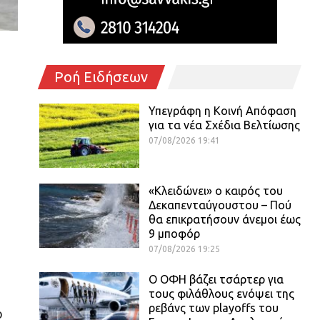
Ροή Ειδήσεων
Υπεγράφη η Κοινή Απόφαση
για τα νέα Σχέδια Βελτίωσης
07/08/2026 19:41
«Κλειδώνει» ο καιρός του
Δεκαπενταύγουστου – Πού
θα επικρατήσουν άνεμοι έως
9 μποφόρ
07/08/2026 19:25
Ο ΟΦΗ βάζει τσάρτερ για
τους φιλάθλους ενόψει της
ρεβάνς των playoffs του
ο