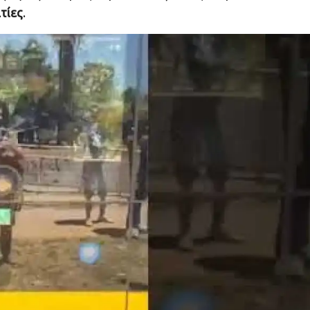
τίες
.