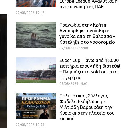
Europa League-Αναλυτικά η
ανακοίνωση της ΠΑΕ
07/08/2026 19:17
Τραγωδία στην Κρήτη:
Ανασύρθηκε αναίσθητη
γυναίκα από τη θάλασσα –
Κατέληξε στο νοσοκομείο
07/08/2026 19:08
Super Cup: Πάνω από 15.000
εισιτήρια έχουν ήδη διατεθεί
– Πλησιάζει το sold out στο
Παγκρήτιο
07/08/2026 19:03
Πολιτιστικός Σύλλογος
Φόδελε: Εκδήλωση με
Μιλτιάδη Βαρουχάκη την
Κυριακή στην πλατεία του
χωριού
07/08/2026 18:58