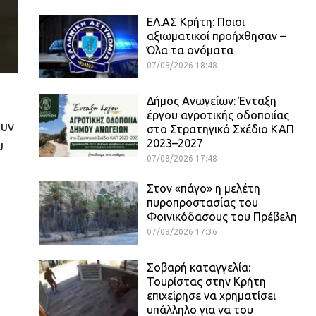
ΕΛ.ΑΣ Κρήτη: Ποιοι
αξιωματικοί προήχθησαν –
Όλα τα ονόματα
07/08/2026 18:48
Δήμος Ανωγείων: Ένταξη
έργου αγροτικής οδοποιίας
ουν
στο Στρατηγικό Σχέδιο ΚΑΠ
2023–2027
υ
07/08/2026 17:48
Στον «πάγο» η μελέτη
πυροπροστασίας του
Φοινικόδασους του Πρέβελη
07/08/2026 17:36
Σοβαρή καταγγελία:
Τουρίστας στην Κρήτη
επιχείρησε να χρηματίσει
υπάλληλο για να του