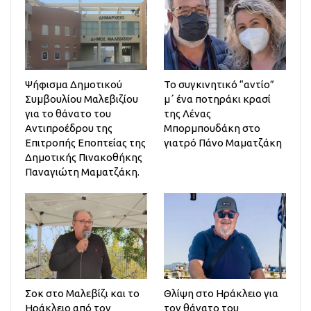
Ψήφισμα Δημοτικού
Το συγκινητικό “αντίο”
Συμβουλίου Μαλεβιζίου
μ΄ ένα ποτηράκι κρασί
για το θάνατο του
της Λένας
Αντιπροέδρου της
Μπορμπουδάκη στο
Επιτροπής Εποπτείας της
γιατρό Πάνο Μαματζάκη
Δημοτικής Πινακοθήκης
Παναγιώτη Μαματζάκη.
Σοκ στο Μαλεβίζι και το
Θλίψη στο Ηράκλειο για
Ηράκλειο από τον
τον θάνατο του