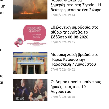
ξημερώματα στη Σητεία – Η
αμη
δεύτερη μέσα σε ένα 24ωρο
ου
07/08/2026 09:14
Εθελοντική αιμοδοσία στο
αίθριο της Λότζια το
Σάββατο 08-08-2026
07/08/2026 09:05
ι
Μουσική λαϊκή βραδιά στο
Πάρκο Κνωσού την
Παρασκευή 7 Αυγούστου
07/08/2026 09:02
ις
Οι Δαμαστιανοί τιμούν τους
αι
ήρωές τους στις 10
Αυγούστου
07/08/2026 08:58