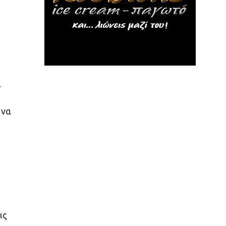
α
 να
υ
ις