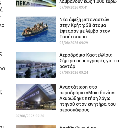
λαμβάνουν έως 1.000 ευρώ
ς
07/08/2026 09:41
λά
ν
Νέα άφιξη μεταναστών
λο
στην Κρήτη: 58 άτομα
έφτασαν με λέμβο στον
Τσούτσουρα
07/08/2026 09:29
ς
Αεροδρόμιο Καστελλίου:
Σήμερα οι υπογραφές για τα
ραντάρ
ώρα
07/08/2026 09:24
Αναστάτωση στο
ς
αεροδρόμιο «Μακεδονία»:
Ακυρώθηκε πτήση λόγω
πτηνού στον κινητήρα του
αεροσκάφους
07/08/2026 09:20
αι
Λασίθι: Φωτιά τα