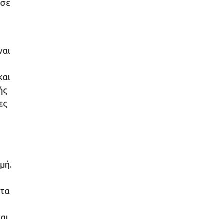
 σε
ναι
και
ής
ες
μή.
 τα
αι