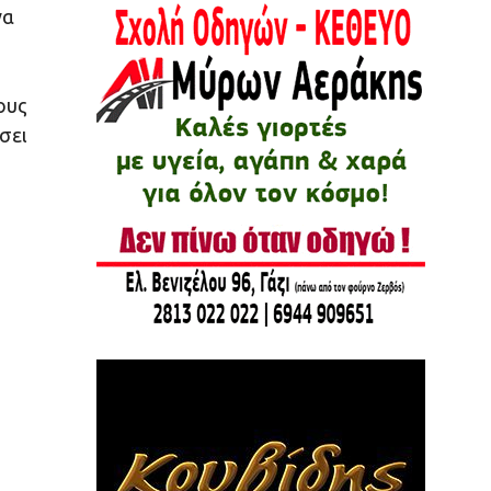
να
ους
σει