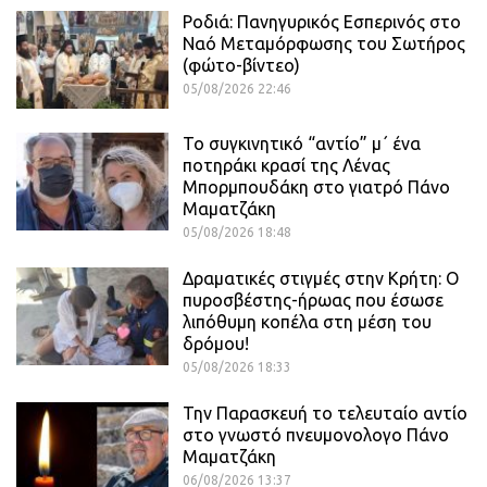
Ροδιά: Πανηγυρικός Εσπερινός στο
Ναό Μεταμόρφωσης του Σωτήρος
(φώτο-βίντεο)
05/08/2026 22:46
Το συγκινητικό “αντίο” μ΄ ένα
ποτηράκι κρασί της Λένας
Μπορμπουδάκη στο γιατρό Πάνο
Μαματζάκη
05/08/2026 18:48
Δραματικές στιγμές στην Κρήτη: Ο
πυροσβέστης-ήρωας που έσωσε
λιπόθυμη κοπέλα στη μέση του
δρόμου!
05/08/2026 18:33
Την Παρασκευή το τελευταίο αντίο
στο γνωστό πνευμονολογο Πάνο
Μαματζάκη
06/08/2026 13:37