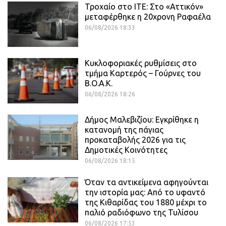
Τροχαίο στο ΙΤΕ: Στο «Αττικόν»
μεταφέρθηκε η 20χρονη Ραφαέλα
06/08/2026 18:33
Κυκλοφοριακές ρυθμίσεις στο
τμήμα Καρτερός – Γούρνες του
Β.Ο.Α.Κ.
06/08/2026 18:26
Δήμος Μαλεβιζίου: Εγκρίθηκε η
κατανομή της πάγιας
προκαταβολής 2026 για τις
Δημοτικές Κοινότητες
06/08/2026 18:15
Όταν τα αντικείμενα αφηγούνται
την ιστορία μας: Από το υφαντό
της Κιθαρίδας του 1880 μέχρι το
παλιό ραδιόφωνο της Τυλίσου
06/08/2026 17:53