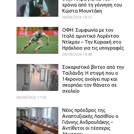
χρόνια από τη γέννηση του
Κώστα Μουντάκη
08/08/2026 18:55
ΟΦΗ: Συμφωνία με τον
Ιταλό αμυντικό Λορέντσο
Ντίκμαν – Την Κυριακή στο
Ηράκλειο για τις υπογραφές
08/08/2026 18:48
Σοκαριστικό βίντεο από την
Ταϊλάνδη: Η στιγμή που ο
14χρονος ανοίγει πυρ και
σκορπάει τον θάνατο σε
σχολείο
08/08/2026 17:56
Νέος πρόεδρος της
Αναπτυξιακής Λασιθίου ο
Γιάννης Ανδρουλάκης –
Αντίθετοι οι τέσσερις
Δήμαρχοι