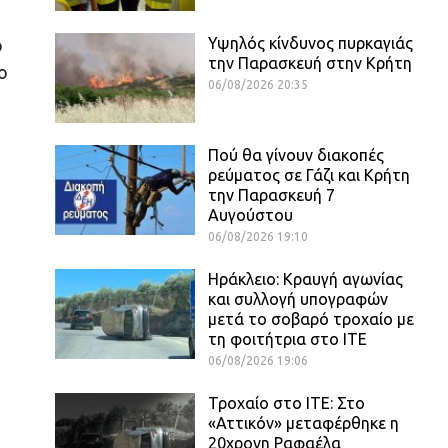
Υψηλός κίνδυνος πυρκαγιάς
ο
την Παρασκευή στην Κρήτη
ο
06/08/2026 20:35
Πού θα γίνουν διακοπές
ρεύματος σε Γάζι και Κρήτη
την Παρασκευή 7
Αυγούστου
06/08/2026 19:10
Ηράκλειο: Κραυγή αγωνίας
και συλλογή υπογραφών
μετά το σοβαρό τροχαίο με
τη φοιτήτρια στο ΙΤΕ
06/08/2026 19:06
Τροχαίο στο ΙΤΕ: Στο
«Αττικόν» μεταφέρθηκε η
20χρονη Ραφαέλα