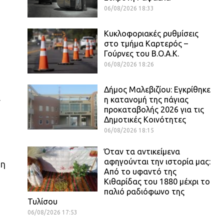
06/08/2026 18:33
Κυκλοφοριακές ρυθμίσεις
στο τμήμα Καρτερός –
Γούρνες του Β.Ο.Α.Κ.
06/08/2026 18:26
Δήμος Μαλεβιζίου: Εγκρίθηκε
η κατανομή της πάγιας
ν
προκαταβολής 2026 για τις
Δημοτικές Κοινότητες
06/08/2026 18:15
Όταν τα αντικείμενα
αφηγούνται την ιστορία μας:
ρη
Από το υφαντό της
Κιθαρίδας του 1880 μέχρι το
παλιό ραδιόφωνο της
Τυλίσου
06/08/2026 17:53