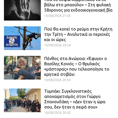
βάλω στο μπαούλο» – Στη φυλακή
58χρονος για ενδοοικογενειακή βία
10/08/2026 21:03
Πού θα κοπεί το ρεύμα στην Κρήτη
την Τρίτη – Αναλυτικά οι περιοχές
και οι ώρες
10/08/2026 20:54
Πένθος στα Ανώγεια: «Έφυγε» ο
Βασίλης Κονιός – Ο θρυλικός
«μάστορας» που τελειοποίησε το
κρητικό στιβάνι
10/08/2026 20:50
Τυμπάκι: Συγκλονιστικός
αποχαιρετισμός στον Γιώργο
Σπανουδάκη – «Δεν ήταν η ώρα
σου, δεν ήταν η σειρά σου»
10/08/2026 20:42