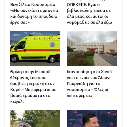
Βενιζέλειο Νοσοκομείο
ΟΠΕΚΕΠΕ: Εγώ ο
-«Να συνεχίσετε με υγεία
βιβλιοπώλης έπεσα σε
και δύναμη το σπουδαίο
όλα μέσα και αυτοί οι
έργο σας»
νομομαθείς σε όλα έξω
Θρίλερ στην Μεσαρά:
Ικανοποίηση στα Χανιά
69χρονος έπεσε σε
για το «ναι» του Άδωνι
δύσβατη περιοχή στον
Γεωργιάδη για το
Κομό – Μεταφέρεται με
νοσοκομείο – Όλες οι
βαριά τραύματα στο
λεπτομέρειες
κεφάλι