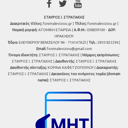
ΣΤΑΥΡΟΣ Ι. ΣΤΡΑΤΑΚΗΣ
Διακριτικός τίτλος:
fonimaleviziou.gr |
Τίτλος:
fonimaleviziou.gr |
Νομική μορφή:
ΑΤΟΜΙΚΗ ΕΤΑΙΡΕΙΑ |
Α.Φ.Μ.:
038839100 -
ΔΟΥ:
ΗΡΑΚΛΕΙΟΥ
Έδρα:
ΕΛΕΥΘΕΡΙΟΥ ΒΕΝΙΖΕΛΟΥ 96 - 71414 ΓΑΖΙ |
Τηλ.:
2810 822294 |
Εmail:
fonimaleviziou@gmail.com
Όνομα ιδιοκτήτη:
ΣΤΑΥΡΟΣ Ι. ΣΤΡΑΤΑΚΗΣ |
Νόμιμος εκπρόσωπος:
ΣΤΑΥΡΟΣ Ι. ΣΤΡΑΤΑΚΗΣ |
Διευθυντής:
ΣΤΑΥΡΟΣ Ι. ΣΤΡΑΤΑΚΗΣ
Διευθυντής σύνταξης:
ΚΟΡΙΝΑ ΚΑΦΕΤΖΟΠΟΥΛΟΥ |
Διαχειριστής:
ΣΤΑΥΡΟΣ Ι. ΣΤΡΑΤΑΚΗΣ |
Δικαιούχος του ονόματος τομέα (domain
name):
ΣΤΑΥΡΟΣ Ι. ΣΤΡΑΤΑΚΗΣ