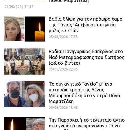
Πάνου Μαματζάκη
05/08/2026 14:37
Βαθιά θλίψη για τον πρόωρο χαμό
της Τόνιας -Απεβίωσε σε ηλικία
μόλις 53 ετών
05/08/2026 17:58
Ροδιά: Πανηγυρικός Εσπερινός στο
Ναό Μεταμόρφωσης του Σωτήρος
(φώτο-βίντεο)
05/08/2026 22:46
Το συγκινητικό “αντίο” μ΄ ένα
ποτηράκι κρασί της Λένας
Μπορμπουδάκη στο γιατρό Πάνο
Μαματζάκη
05/08/2026 18:48
Την Παρασκευή το τελευταίο αντίο
στο γνωστό πνευμονολογο Πάνο