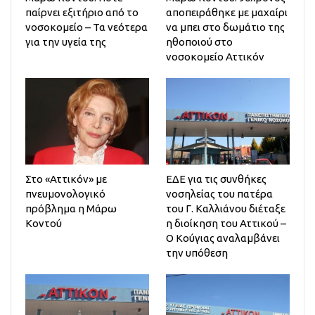
παίρνει εξιτήριο από το
αποπειράθηκε με μαχαίρι
νοσοκομείο – Τα νεότερα
να μπει στο δωμάτιο της
για την υγεία της
ηθοποιού στο
νοσοκομείο Αττικόν
Στο «Αττικόν» με
ΕΔΕ για τις συνθήκες
πνευμονολογικό
νοσηλείας του πατέρα
πρόβλημα η Μάρω
του Γ. Καλλιάνου διέταξε
Κοντού
η διοίκηση του Αττικού –
Ο Κούγιας αναλαμβάνει
την υπόθεση