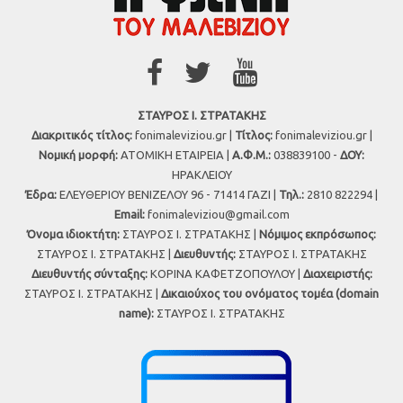
ΣΤΑΥΡΟΣ Ι. ΣΤΡΑΤΑΚΗΣ
Διακριτικός τίτλος:
fonimaleviziou.gr |
Τίτλος:
fonimaleviziou.gr |
Νομική μορφή:
ΑΤΟΜΙΚΗ ΕΤΑΙΡΕΙΑ |
Α.Φ.Μ.:
038839100 -
ΔΟΥ:
ΗΡΑΚΛΕΙΟΥ
Έδρα:
ΕΛΕΥΘΕΡΙΟΥ ΒΕΝΙΖΕΛΟΥ 96 - 71414 ΓΑΖΙ |
Τηλ.:
2810 822294 |
Εmail:
fonimaleviziou@gmail.com
Όνομα ιδιοκτήτη:
ΣΤΑΥΡΟΣ Ι. ΣΤΡΑΤΑΚΗΣ |
Νόμιμος εκπρόσωπος:
ΣΤΑΥΡΟΣ Ι. ΣΤΡΑΤΑΚΗΣ |
Διευθυντής:
ΣΤΑΥΡΟΣ Ι. ΣΤΡΑΤΑΚΗΣ
Διευθυντής σύνταξης:
ΚΟΡΙΝΑ ΚΑΦΕΤΖΟΠΟΥΛΟΥ |
Διαχειριστής:
ΣΤΑΥΡΟΣ Ι. ΣΤΡΑΤΑΚΗΣ |
Δικαιούχος του ονόματος τομέα (domain
name):
ΣΤΑΥΡΟΣ Ι. ΣΤΡΑΤΑΚΗΣ