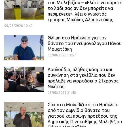
του Μαλεβιζίου – «Ελάτε να πάρετε
το λάδι σας αν δεν μπορείτε να
περιμένετε», λέει ο γνωστός
έμπορας Μιχάλης Αλμπαντάκης
06/08/2026 10:40
Θλίψη στο Ηράκλειο για τον
θάνατο του πνευμονολόγου Πάνου
Μαματζάκη
05/08/2026 13:57
Λουλούδια, πλήθος κόσμου και
συγκίνηση στα γενέθλια που δεν
πρόλαβε να γιορτάσει ο 21χρονος
Νικήτας
05/08/2026 21:48
Σοκ στο Μαλεβίζι και το Ηράκλειο
από τον αιφνίδιο θάνατο του
γιατρού και πρώην προέδρου της
Δημοτικής Πινακοθήκης Μαλεβιζίου