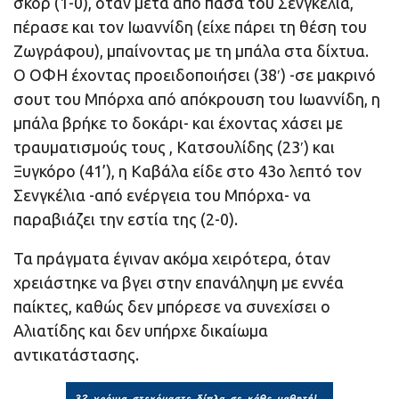
σκορ (1-0), όταν μετά από πάσα του Σενγκέλια,
πέρασε και τον Ιωαννίδη (είχε πάρει τη θέση του
Ζωγράφου), μπαίνοντας με τη μπάλα στα δίχτυα.
Ο ΟΦΗ έχοντας προειδοποιήσει (38′) -σε μακρινό
σουτ του Μπόρχα από απόκρουση του Ιωαννίδη, η
μπάλα βρήκε το δοκάρι- και έχοντας χάσει με
τραυματισμούς τους , Κατσουλίδης (23′) και
Ξυγκόρο (41’), η Καβάλα είδε στο 43ο λεπτό τον
Σενγκέλια -από ενέργεια του Μπόρχα- να
παραβιάζει την εστία της (2-0).
Τα πράγματα έγιναν ακόμα χειρότερα, όταν
χρειάστηκε να βγει στην επανάληψη με εννέα
παίκτες, καθώς δεν μπόρεσε να συνεχίσει ο
Αλιατίδης και δεν υπήρχε δικαίωμα
αντικατάστασης.