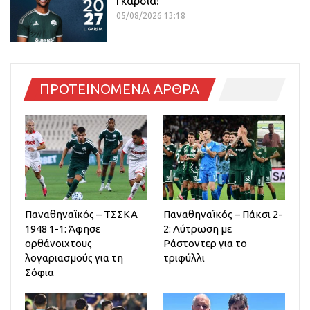
Γκαρσία!
05/08/2026 13:18
ΠΡΟΤΕΙΝΟΜΕΝΑ ΑΡΘΡΑ
Παναθηναϊκός – ΤΣΣΚΑ
Παναθηναϊκός – Πάκσι 2-
1948 1-1: Άφησε
2: Λύτρωση με
ορθάνοιχτους
Ράστοντερ για το
λογαριασμούς για τη
τριφύλλι
Σόφια