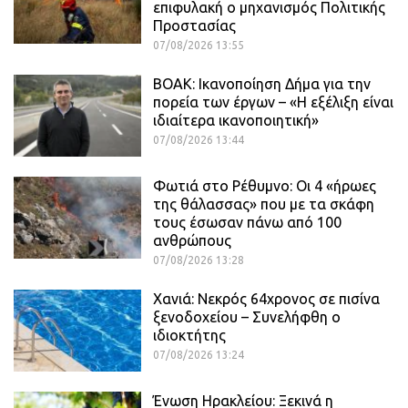
επιφυλακή ο μηχανισμός Πολιτικής
Προστασίας
07/08/2026 13:55
ΒΟΑΚ: Ικανοποίηση Δήμα για την
πορεία των έργων – «Η εξέλιξη είναι
ιδιαίτερα ικανοποιητική»
07/08/2026 13:44
Φωτιά στο Ρέθυμνο: Οι 4 «ήρωες
της θάλασσας» που με τα σκάφη
τους έσωσαν πάνω από 100
ανθρώπους
07/08/2026 13:28
Χανιά: Νεκρός 64χρονος σε πισίνα
ξενοδοχείου – Συνελήφθη ο
ιδιοκτήτης
07/08/2026 13:24
Ένωση Ηρακλείου: Ξεκινά η