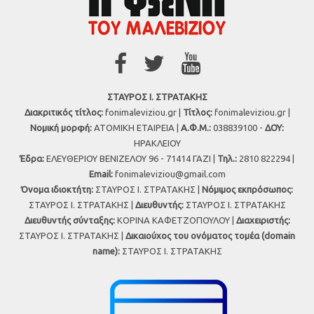
ΣΤΑΥΡΟΣ Ι. ΣΤΡΑΤΑΚΗΣ
Διακριτικός τίτλος:
fonimaleviziou.gr |
Τίτλος:
fonimaleviziou.gr |
Νομική μορφή:
ΑΤΟΜΙΚΗ ΕΤΑΙΡΕΙΑ |
Α.Φ.Μ.:
038839100 -
ΔΟΥ:
ΗΡΑΚΛΕΙΟΥ
Έδρα:
ΕΛΕΥΘΕΡΙΟΥ ΒΕΝΙΖΕΛΟΥ 96 - 71414 ΓΑΖΙ |
Τηλ.:
2810 822294 |
Εmail:
fonimaleviziou@gmail.com
Όνομα ιδιοκτήτη:
ΣΤΑΥΡΟΣ Ι. ΣΤΡΑΤΑΚΗΣ |
Νόμιμος εκπρόσωπος:
ΣΤΑΥΡΟΣ Ι. ΣΤΡΑΤΑΚΗΣ |
Διευθυντής:
ΣΤΑΥΡΟΣ Ι. ΣΤΡΑΤΑΚΗΣ
Διευθυντής σύνταξης:
ΚΟΡΙΝΑ ΚΑΦΕΤΖΟΠΟΥΛΟΥ |
Διαχειριστής:
ΣΤΑΥΡΟΣ Ι. ΣΤΡΑΤΑΚΗΣ |
Δικαιούχος του ονόματος τομέα (domain
name):
ΣΤΑΥΡΟΣ Ι. ΣΤΡΑΤΑΚΗΣ