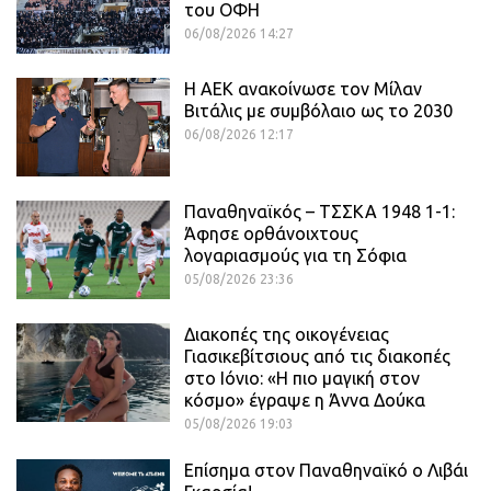
του ΟΦΗ
06/08/2026 14:27
H ΑΕΚ ανακοίνωσε τον Μίλαν
Βιτάλις με συμβόλαιο ως το 2030
06/08/2026 12:17
Παναθηναϊκός – ΤΣΣΚΑ 1948 1-1:
Άφησε ορθάνοιχτους
λογαριασμούς για τη Σόφια
05/08/2026 23:36
Διακοπές της οικογένειας
Γιασικεβίτσιους από τις διακοπές
στο Ιόνιο: «Η πιο μαγική στον
κόσμο» έγραψε η Άννα Δούκα
05/08/2026 19:03
Επίσημα στον Παναθηναϊκό ο Λιβάι