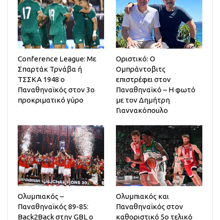
Conference League: Με
Οριστικό: Ο
Σπαρτάκ Τρνάβα ή
Ομπράντοβιτς
ΤΣΣΚΑ 1948 ο
επιστρέφει στον
Παναθηναϊκός στον 3ο
Παναθηναϊκό – Η φωτό
προκριματικό γύρο
με τον Δημήτρη
Γιαννακόπουλο
Ολυμπιακός –
Ολυμπιακός και
Παναθηναϊκός 89-85:
Παναθηναϊκός στον
Back2Back στην GBL ο
καθοριστικό 5ο τελικό