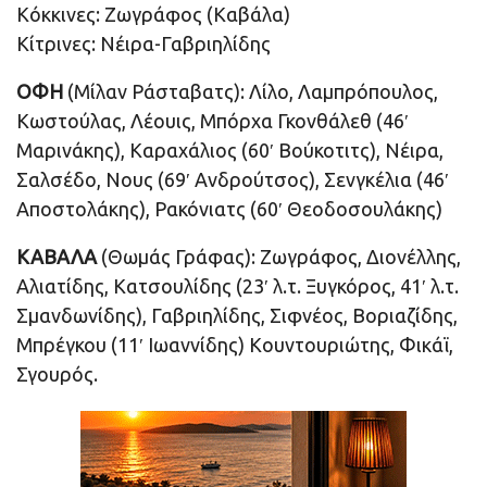
Κόκκινες: Ζωγράφος (Καβάλα)
Κίτρινες: Νέιρα-Γαβριηλίδης
ΟΦΗ
(Μίλαν Ράσταβατς): Λίλο, Λαμπρόπουλος,
Κωστούλας, Λέουις, Μπόρχα Γκονθάλεθ (46′
Μαρινάκης), Καραχάλιος (60′ Βούκοτιτς), Νέιρα,
Σαλσέδο, Νους (69′ Ανδρούτσος), Σενγκέλια (46′
Αποστολάκης), Ρακόνιατς (60′ Θεοδοσουλάκης)
ΚΑΒΑΛΑ
(Θωμάς Γράφας): Ζωγράφος, Διονέλλης,
Αλιατίδης, Κατσουλίδης (23′ λ.τ. Ξυγκόρος, 41′ λ.τ.
Σμανδωνίδης), Γαβριηλίδης, Σιφνέος, Βοριαζίδης,
Μπρέγκου (11′ Ιωαννίδης) Κουντουριώτης, Φικάϊ,
Σγουρός.