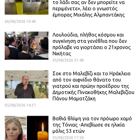
το λάδι σας αν δεν μπορείτε να
περιμένετε», λέει ο γνωστός
έμπορας Μιχάλης Αλμπαντάκης
06/08/2026 10:40
Λουλούδια, πλήθος κόσμου και
συγκίνηση στα γενέθλια που δεν
πρόλαβε να γιορτάσει ο 21χρονος
Νικήτας
05/08/2026 21:48
Σοκ στο Μαλεβίζι και το Ηράκλειο
από τον αιφνίδιο θάνατο του
γιατρού και πρώην προέδρου της
Δημοτικής Πινακοθήκης Μαλεβιζίου
Πάνου Μαματζάκη
05/08/2026 14:37
Βαθιά θλίψη για τον πρόωρο χαμό
της Τόνιας -Απεβίωσε σε ηλικία
μόλις 53 ετών
05/08/2026 17:58