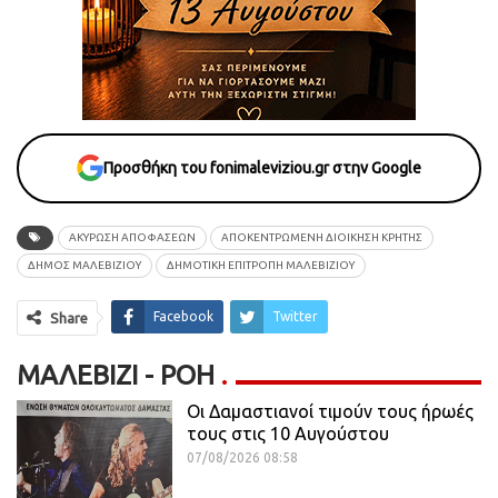
Προσθήκη του fonimaleviziou.gr στην Google
ΑΚΥΡΩΣΗ ΑΠΟΦΑΣΕΩΝ
ΑΠΟΚΕΝΤΡΩΜΈΝΗ ΔΙΟΊΚΗΣΗ ΚΡΉΤΗΣ
ΔΗΜΟΣ ΜΑΛΕΒΙΖΙΟΥ
ΔΗΜΟΤΙΚΗ ΕΠΙΤΡΟΠΗ ΜΑΛΕΒΙΖΙΟΥ
Facebook
Twitter
Share
ΜΑΛΕΒΊΖΙ - ΡΟΗ
Οι Δαμαστιανοί τιμούν τους ήρωές
τους στις 10 Αυγούστου
07/08/2026 08:58