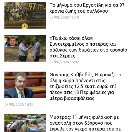
Το μήνυμα του Εργοτέλη για τα 97
χρόνια ζωής του συλλόγου
07/08/2026 15:10
«Τα έχω χάσει όλα»:
Συντετριμμένος ο πατέρας και
σύζυγος των θυμάτων στο τροχαίο
στις Σέρρες
07/08/2026 15:02
Θανάσης Καββαδάς: Θωρακίζεται
όλη η χώρα απέναντι στις
επιζωοτίες 12,5 εκατ. ευρώ επί
πλέον στις 13 Περιφέρειες για
μέτρα βιοασφάλειας
07/08/2026 14:53
Μυστράς: 11 μήνες φυλάκιση με
αναστολή στον 55χρονο που
έκρυβε τον νεκρό πατέρα του σε