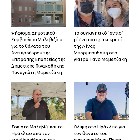
Ψήφισμα Δημοτικού
Το συγκινητικό “αντίο”
Συμβουλίου Μαλεβιζίου
μ΄ ένα ποτηράκι κρασί
για το θάνατο του
της Λένας
Αντιπροέδρου της
Μπορμπουδάκη στο
Επιτροπής Εποπτείας της
γιατρό Πάνο Μαματζάκη
Δημοτικής Πινακοθήκης
Παναγιώτη Μαματζάκη.
Σοκ στο Μαλεβίζι και το
Θλίψη στο Ηράκλειο για
Ηράκλειο από τον
τον θάνατο του
αιφνίδιο θάνατο του
πνευμονολόγου Πάνου